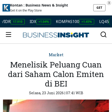
X
Kontan : Business News & Insight
GET
Get it on the Play Store
IDX
KOMPAS100
LQ45
17.910
+1.04%
+1.45%
+1.50%
Market
Menelisik Peluang Cuan
dari Saham Calon Emiten
di BEI
Selasa, 23 Juni 2026 | 07:41 WIB