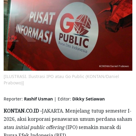
[ILUSTRASI. Ilustrasi IPO atau Go Public (KONTAN/Daniel
Prabowo)]
Reporter:
Rashif Usman
| Editor:
Dikky Setiawan
KONTAN.CO.ID -
JAKARTA. Menjelang tutup semester I-
2026, aksi korporasi penawaran umum perdana saham
atau
initial public offering
(IPO) semakin marak di
Bursa Efek Indonesia (BEI).