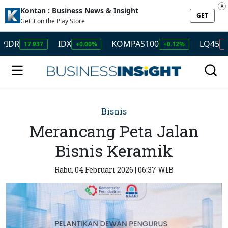
X
Kontan : Business News & Insight
GET
Get it on the Play Store
IDX
KOMPAS100
LQ45
17.937
+0.00%
+0.12%
-0.01%
Bisnis
Merancang Peta Jalan
Bisnis Keramik
Rabu, 04 Februari 2026 | 06:37 WIB