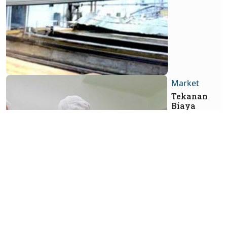
Market
Tekanan
Biaya
Berpotensi
Reda,
Kinerja
KLBF Bisa
Lebih
Sehat