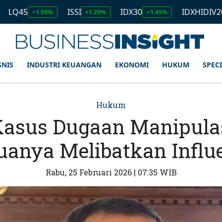
ISSI
IDX30
IDXHIDIV20
1.50%
+1.29%
+1.45%
+1.11%
SNIS
INDUSTRI KEUANGAN
EKONOMI
HUKUM
SPEC
Hukum
Kasus Dugaan Manipula
anya Melibatkan Influ
Rabu, 25 Februari 2026 | 07:35 WIB