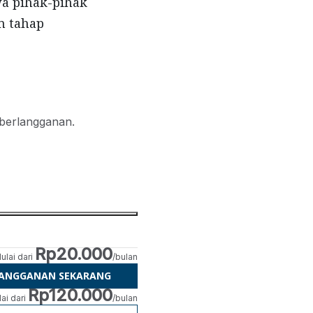
wa pihak-pihak
m tahap
 berlangganan.
Rp20.000
ulai dari
/bulan
LANGGANAN SEKARANG
Rp120.000
ai dari
/bulan