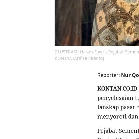
[ILUSTRASI. Hasan Fawzi, Pejabat Semen
KONTAN/Arif Ferdianto]
Reporter:
Nur Qo
KONTAN.CO.ID 
penyelesaian 
lanskap pasar 
menyoroti dan 
Pejabat Sement