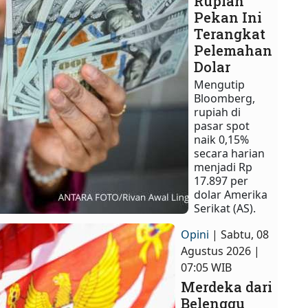
Rupiah
Pekan Ini
Terangkat
Pelemahan
Dolar
Mengutip
Bloomberg,
rupiah di
pasar spot
naik 0,15%
secara harian
menjadi Rp
17.897 per
dolar Amerika
Serikat (AS).
Opini
| Sabtu, 08
Agustus 2026 |
07:05 WIB
Merdeka dari
Belenggu