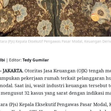
tara (Pjs) Kepala Eksekutif Pengawas Pasar Modal, Keuangan Deriv
lbi
| Editor:
Tedy Gumilar
- JAKARTA.
Otoritas Jasa Keuangan (OJK) tengah 
tumpukan pekerjaan rumah terkait pelanggaran h
modal. Saat ini, wasit industri keuangan tersebut 
mengusut 32 kasus yang sarat dengan indikasi ma
ara (Pjs) Kepala Eksekutif Pengawas Pasar Modal,