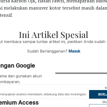
 Bursa Karbon OJK, Hasan Fawzi, memaparkan bah
asi melakukan manuver kotor tersebut masih dala
ensif.
Ini Artikel Spesial
jut membaca sampai tuntas artikel ini, pastikan Anda sudah
Sudah Berlangganan?
Masuk
engan Google
ertama dan gunakan akun
embayaran.
M
BER
g menyajikan analisis mendalam, didukung data dan investigasi.
Premium Access
Mul