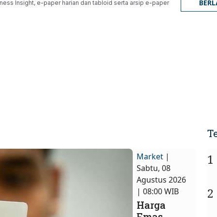
BER
ness Insight, e-paper harian dan tabloid serta arsip e-paper
T
Market
|
1
Sabtu, 08
Agustus 2026
2
| 08:00 WIB
Harga
Emas