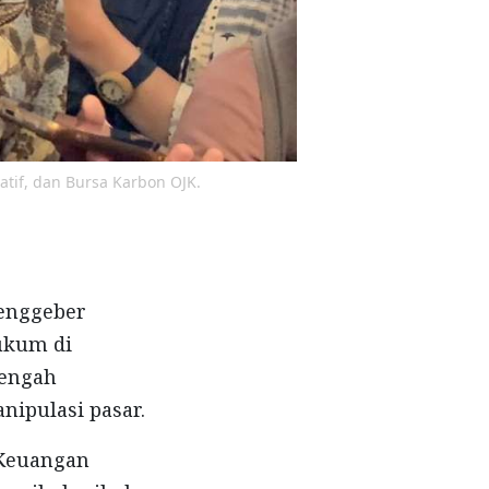
atif, dan Bursa Karbon OJK.
menggeber
ukum di
tengah
nipulasi pasar.
 Keuangan