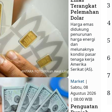
3
Terangkat
Pelemahan
Dolar
4
Harga emas
didukung
penurunan
5
harga energi
dan
melunaknya
kondisi pasar
6
tenaga kerja
Amerika
Serikat (AS).
7
Market
|
Sabtu, 08
8
Agustus 2026
| 08:00 WIB
Penguatan