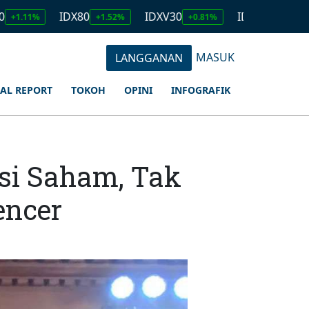
IDX80
IDXV30
IDXQ30
EMAS
+1.52%
+0.81%
+1.23%
MASUK
LANGGANAN
IAL REPORT
TOKOH
OPINI
INFOGRAFIK
si Saham, Tak
encer