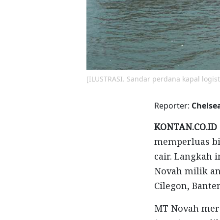
[ILUSTRASI. Sandar perdana kapal logi
Reporter:
Chelse
KONTAN.CO.ID 
memperluas bis
cair. Langkah 
Novah milik an
Cilegon, Banten
MT Novah meru