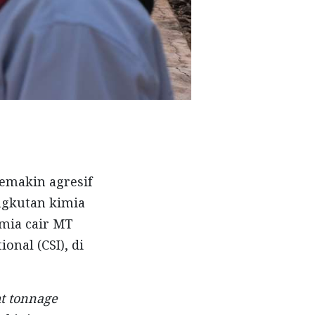
semakin agresif
ngkutan kimia
imia cair MT
onal (CSI), di
t tonnage