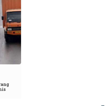
rang
nis