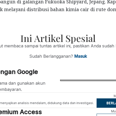
angun di galangan Fukuoka Shipyard, Jepang. Kapa
k melayani distribusi bahan kimia cair di rute d
Ini Artikel Spesial
jut membaca sampai tuntas artikel ini, pastikan Anda sudah
Sudah Berlangganan?
Masuk
engan Google
ertama dan gunakan akun
embayaran.
M
BER
g menyajikan analisis mendalam, didukung data dan investigasi.
Premium Access
Mul