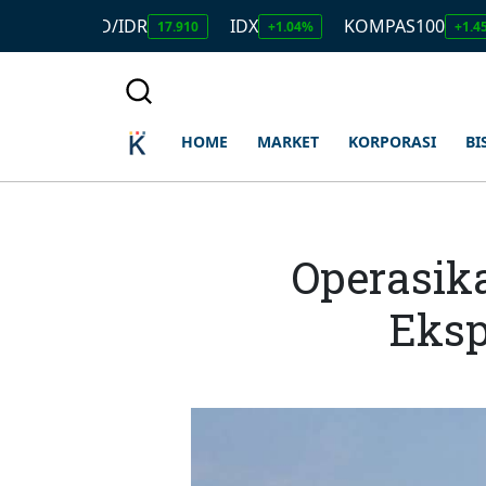
USD/IDR
IDX
KOMPAS100
LQ
17.910
+1.04%
+1.45%
HOME
MARKET
KORPORASI
BI
Operasik
Eksp