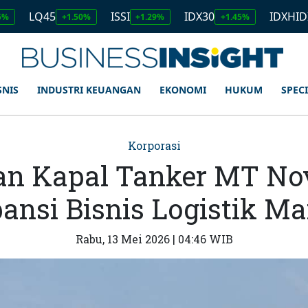
45
ISSI
IDX30
IDXHIDIV20
+1.50%
+1.29%
+1.45%
+1.
SNIS
INDUSTRI KEUANGAN
EKONOMI
HUKUM
SPEC
Korporasi
an Kapal Tanker MT No
ansi Bisnis Logistik Ma
Rabu, 13 Mei 2026 | 04:46 WIB