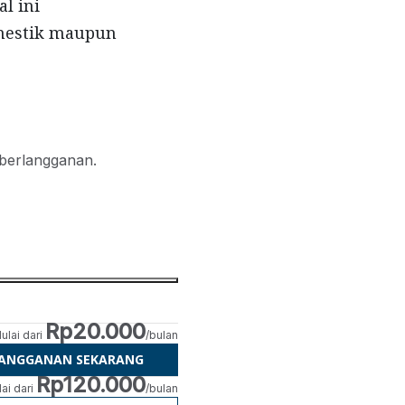
l ini
omestik maupun
 berlangganan.
Rp20.000
ulai dari
/bulan
LANGGANAN SEKARANG
Rp120.000
ai dari
/bulan