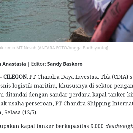
stik kimia MT Novah (ANTARA FOTO/Angga Budhiyanto)]
a Anastasia
| Editor:
Sandy Baskoro
- CILEGON.
PT Chandra Daya Investasi Tbk (CDIA) 
nis logistik maritim, khususnya di sektor penga
ini ditandai dengan sandar perdana kapal tanker k
ak usaha perseroan, PT Chandra Shipping Internati
, Selasa (12/5).
pakan kapal tanker berkapasitas 9.000
deadweigh