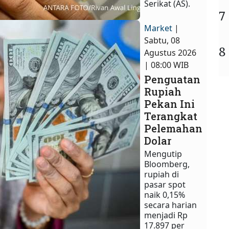
Serikat (AS).
7
Market
|
Sabtu, 08
8
Agustus 2026
| 08:00 WIB
Penguatan
Rupiah
Pekan Ini
Terangkat
Pelemahan
Dolar
Mengutip
Bloomberg,
rupiah di
pasar spot
naik 0,15%
secara harian
menjadi Rp
17.897 per