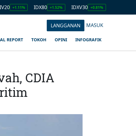
IDX80
IDXV30
IDXQ30
11%
+1.52%
+0.81%
+1.23%
MASUK
LANGGANAN
IAL REPORT
TOKOH
OPINI
INFOGRAFIK
vah, CDIA
ritim