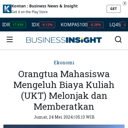
X
Kontan : Business News & Insight
GET
Get it on the Play Store
IDX
KOMPAS100
LQ45
17.939
-0.12%
-0.28%
-0.49%
Ekonomi
Orangtua Mahasiswa
Mengeluh Biaya Kuliah
(UKT) Melonjak dan
Memberatkan
Jumat, 24 Mei 2024 | 05:13 WIB