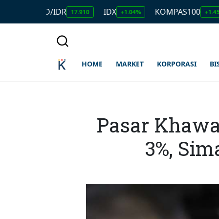
USD/IDR
IDX
KOMPAS100
LQ
17.910
+1.04%
+1.45%
HOME
MARKET
KORPORASI
BI
Pasar Khawat
3%, Sim