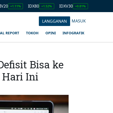
IDX80
IDXV30
IDXQ30
11%
+1.52%
+0.81%
+1.23%
MASUK
LANGGANAN
IAL REPORT
TOKOH
OPINI
INFOGRAFIK
fisit Bisa ke
Hari Ini