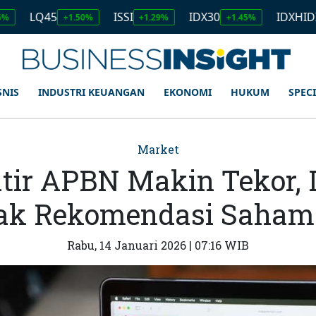
45
ISSI
IDX30
IDXHIDIV20
+1.50%
+1.29%
+1.45%
+1.
SNIS
INDUSTRI KEUANGAN
EKONOMI
HUKUM
SPEC
Market
ir APBN Makin Tekor, De
ak Rekomendasi Saham 
Rabu, 14 Januari 2026 | 07:16 WIB