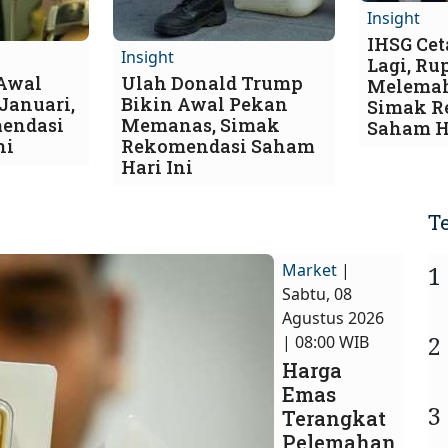
Insight
IHSG Cet
Insight
Lagi, Ru
 Awal
Ulah Donald Trump
Melemah
Januari,
Bikin Awal Pekan
Simak R
endasi
Memanas, Simak
Saham Ha
ni
Rekomendasi Saham
Hari Ini
T
Market
|
1
Sabtu, 08
Agustus 2026
2
| 08:00 WIB
Harga
Emas
3
Terangkat
Pelemahan