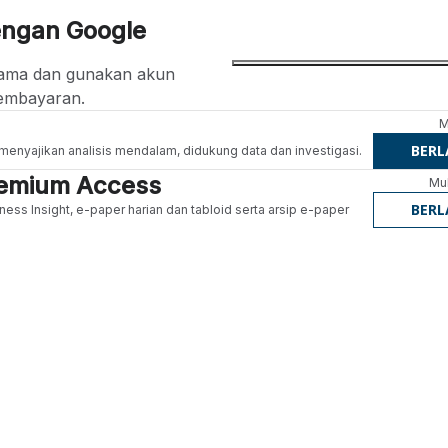
engan Google
ertama dan gunakan akun
embayaran.
M
BER
g menyajikan analisis mendalam, didukung data dan investigasi.
Premium Access
Mul
BER
ness Insight, e-paper harian dan tabloid serta arsip e-paper