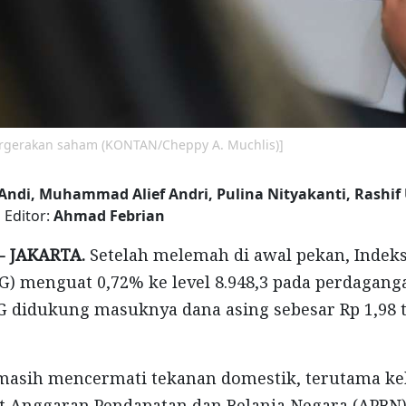
pergerakan saham (KONTAN/Cheppy A. Muchlis)]
Andi, Muhammad Alief Andri, Pulina Nityakanti, Rashi
 Editor:
Ahmad Febrian
- JAKARTA.
Setelah melemah di awal pekan,
Indek
SG)
menguat
0,72%
ke
level 8.948,3 pada
perdagang
G didukung
masuknya
dana
asing
sebesar
Rp 1,98
masih
mencermati
tekanan
domestik
,
terutama
ke
t
Anggaran Pendapatan dan Belanja Negara (APBN)