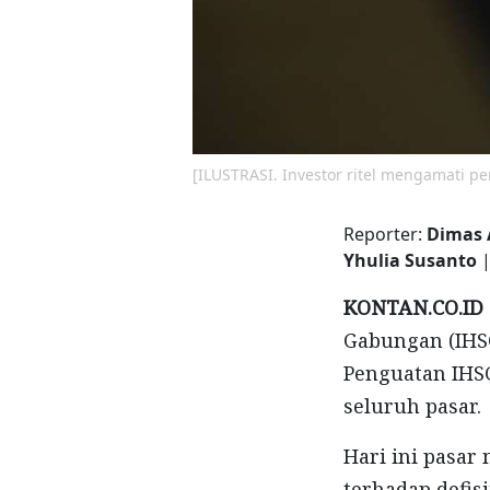
[ILUSTRASI. Investor ritel mengamati 
Reporter:
Dimas 
Yhulia Susanto
|
KONTAN.CO.ID 
Gabungan
(IH
Penguatan
IHS
seluruh
pasar.
Hari ini pasar
terhadap
defisi