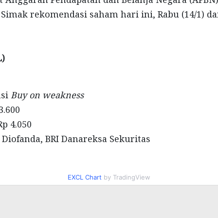
Simak rekomendasi saham hari ini, Rabu (14/1) da
L)
si
Buy on weakness
3.600
Rp 4.050
 Diofanda
,
BRI
Danareksa
Sekuritas
EXCL Chart
by TradingView