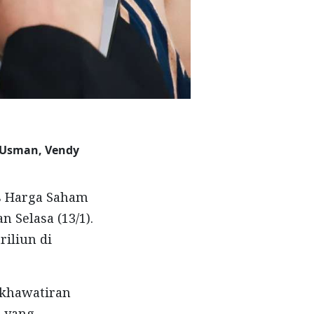
f Usman, Vendy
s
Harga Saham
an
Selasa
(13/1).
triliun
di
khawatiran
 yang