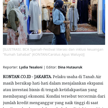
[ILUSTRASI. BCA Syariah-Festival literasi dan inklusi keuangan
”Rumah Sahabat” (KONTAN/Carolus Agus Waluyo)]
Reporter:
Lydia Tesaloni
| Editor:
Dina Hutauruk
KONTAN.CO.ID - JAKARTA.
Pelaku usaha di Tanah Air
masih bersikap hati-hati dalam menjalankan ekspansi
atau investasi bisnis di tengah ketidakpastian yang
membayangi ekonomi. Kondisi tersebut tercermin dari
jumlah kredit menganggur yang naik tinggi di saat