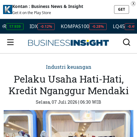
X
Kontan : Business News & Insight
GET
Get it on the Play Store
IDX
KOMPAS100
LQ45
I
.939
-0.12%
-0.28%
-0.49%
Industri keuangan
Pelaku Usaha Hati-Hati,
Kredit Nganggur Mendaki
Selasa, 07 Juli 2026 | 06:30 WIB