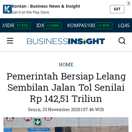
X
Kontan : Business News & Insight
GET
Get it on the Play Store
DR
IDX
KOMPAS100
LQ45
17.910
+1.04%
+1.45%
+1.5
HOME
Pemerintah Bersiap Lelang
Sembilan Jalan Tol Senilai
Rp 142,51 Triliun
Senin, 23 November 2020 | 07:46 WIB