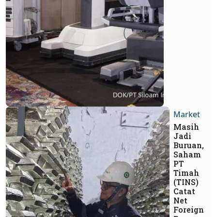
Market
Masih
Jadi
Buruan,
Saham
PT
Timah
(TINS)
Catat
Net
Foreign