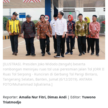
[ILUSTRASI. Presiden Joko Widodo (tengah) beserta
rombongan meninjau ruas tol usai peresmian Jalan Tol JORR II
Ruas Tol Serpong - Kunciran di Gerbang Tol Parigi Bintaro,
Tangerang Selatan, Banten, Jumat (6/12/2019). ANTARA
FOTO/Muhammad Iqbal/ama.]
Reporter:
Amalia Nur Fitri, Dimas Andi
| Editor:
Yuwono
Triatmodjo