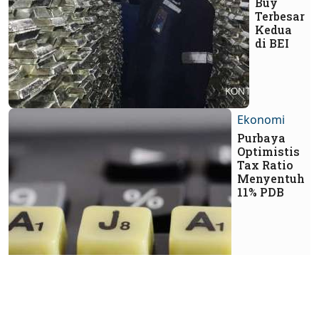
Buy
Terbesar
Kedua
di BEI
Ekonomi
Purbaya
Optimistis
Tax Ratio
Menyentuh
11% PDB