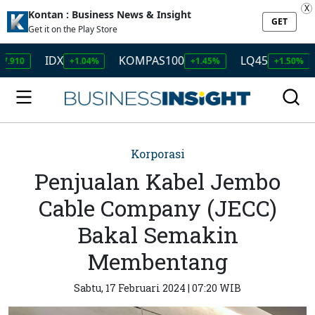
X
Kontan : Business News & Insight
GET
Get it on the Play Store
IDX
KOMPAS100
LQ45
ISSI
+1.04%
+1.45%
+1.50%
Korporasi
Penjualan Kabel Jembo
Cable Company (JECC)
Bakal Semakin
Membentang
Sabtu, 17 Februari 2024 | 07:20 WIB