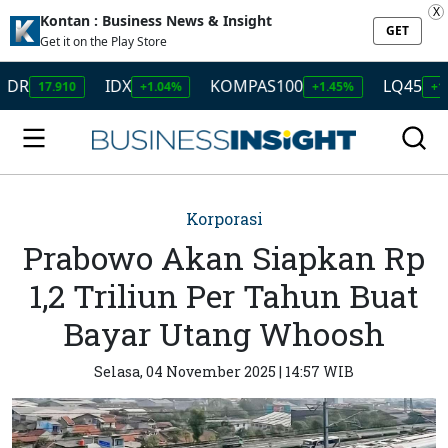
X
Kontan : Business News & Insight
GET
Get it on the Play Store
IDX
KOMPAS100
LQ45
17.910
+1.04%
+1.45%
+1.50%
Korporasi
Prabowo Akan Siapkan Rp
1,2 Triliun Per Tahun Buat
Bayar Utang Whoosh
Selasa, 04 November 2025 | 14:57 WIB