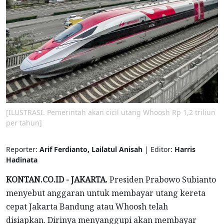
[ILUSTRASI. Pemerintah akan cicil utang Whoosh Rp 1,2 triliun
per tahun]
Reporter:
Arif Ferdianto, Lailatul Anisah
| Editor:
Harris
Hadinata
KONTAN.CO.ID - JAKARTA
.
Presiden Prabowo Subianto
menyebut anggaran untuk membayar utang kereta
cepat Jakarta Bandung atau Whoosh telah
disiapkan. Dirinya menyanggupi akan membayar