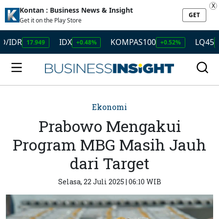
X
Kontan : Business News & Insight
GET
Get it on the Play Store
R
IDX
KOMPAS100
LQ45
17.949
+0.48%
+0.52%
+0.60%
Ekonomi
Prabowo Mengakui
Program MBG Masih Jauh
dari Target
Selasa, 22 Juli 2025 | 06:10 WIB