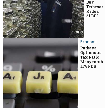
Buy
Terbesar
Kedua
di BEI
Ekonomi
Purbaya
Optimistis
Tax Ratio
Menyentuh
11% PDB