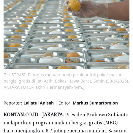
[ILUSTRASI. Petugas menata buah jeruk untuk paket makan
bergizi gratis di Jati Asih, Bekasi, Jawa Barat, Senin (30/6/2025).
ANTARA FOTO/Fakhri Hermansyah/nym.]
Reporter:
Lailatul Anisah
| Editor:
Markus Sumartomjon
KONTAN.CO.ID - JAKARTA.
Presiden Prabowo Subianto
melaporkan program makan bergizi gratis (MBG)
baru menjangkau 6,7 juta penerima manfaat. Sasaran