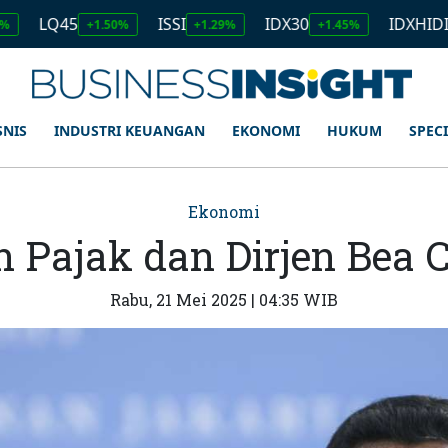
Q45
ISSI
IDX30
IDXHIDIV20
+1.50%
+1.29%
+1.45%
+1
SNIS
INDUSTRI KEUANGAN
EKONOMI
HUKUM
SPEC
Ekonomi
n Pajak dan Dirjen Bea 
Rabu, 21 Mei 2025 | 04:35 WIB