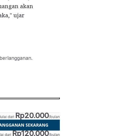
euangan akan
ka," ujar
 berlangganan.
Rp20.000
ulai dari
/bulan
LANGGANAN SEKARANG
Rp120.000
ai dari
/bulan