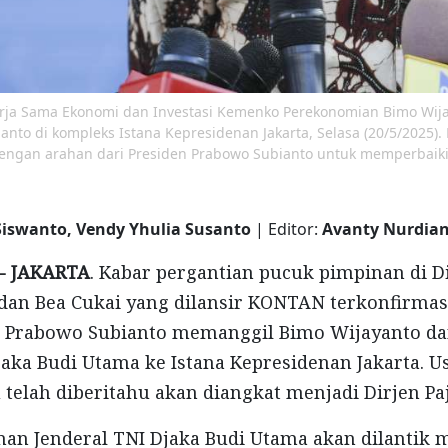
Kerja Sama Ekonomi dan Investasi Kemenko Perekonomian Bimo Wi
to di kompleks Istana Kepresidenan Jakarta, Selasa (20/5/2025).
ngan arahan dari Presiden Prabowo Subianto untuk memperbaiki 
Siswanto, Vendy Yhulia Susanto
| Editor:
Avanty Nurdia
- JAKARTA
. Kabar pergantian pucuk pimpinan di D
 dan Bea Cukai yang dilansir KONTAN terkonfirmas
en Prabowo Subianto memanggil Bimo Wijayanto d
jaka Budi Utama ke Istana Kepresidenan Jakarta. Us
elah diberitahu akan diangkat menjadi Dirjen Paj
an Jenderal TNI Djaka Budi Utama akan dilantik m