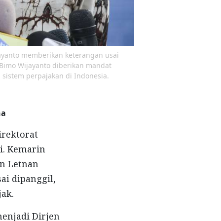
jayanto memberikan keterangan usai
 Bimo Wijayanto diberikan mandat
sistem perpajakan di Indonesia.
na
irektorat
i. Kemarin
an Letnan
ai dipanggil,
ak.
enjadi Dirjen