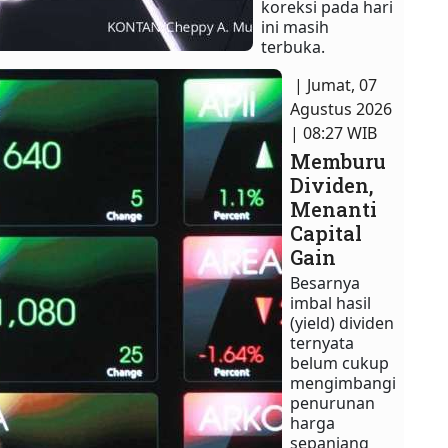
koreksi pada hari
ini masih
terbuka.
| Jumat, 07
Agustus 2026
| 08:27 WIB
Memburu
Dividen,
Menanti
Capital
Gain
Besarnya
imbal hasil
(yield) dividen
ternyata
belum cukup
mengimbangi
penurunan
harga
sepanjang