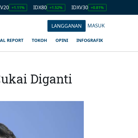
IDX80
IDXV30
IDXQ30
.11%
+1.52%
+0.81%
+1.23%
MASUK
LANGGANAN
IAL REPORT
TOKOH
OPINI
INFOGRAFIK
Cukai Diganti