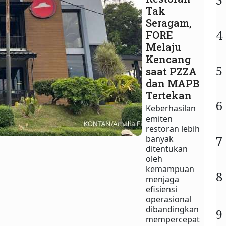
Tak
Seragam,
4
FORE
Melaju
Kencang
5
saat PZZA
dan MAPB
Tertekan
6
Keberhasilan
emiten
restoran lebih
7
banyak
ditentukan
oleh
kemampuan
8
menjaga
efisiensi
operasional
dibandingkan
9
mempercepat