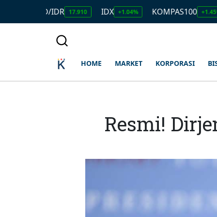
USD/IDR
IDX
KOMPAS100
L
17.910
+1.04%
+1.45%
HOME
MARKET
KORPORASI
BI
Resmi! Dirje