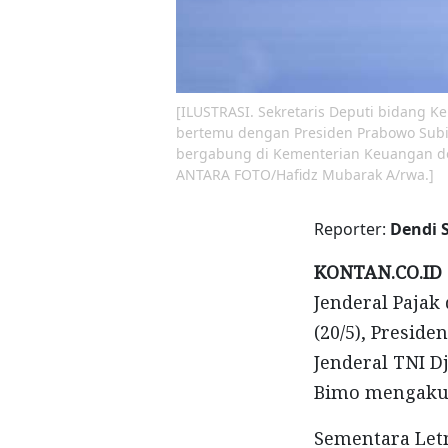
[ILUSTRASI. Sekretaris Deputi bidang 
bertemu dengan Presiden Prabowo Subian
bergabung di Kementerian Keuangan de
ANTARA FOTO/Hafidz Mubarak A/rwa.]
Reporter:
Dendi 
KONTAN.CO.ID 
Jenderal Pajak
(20/5), Presid
Jenderal TNI D
Bimo mengaku t
Sementara Letn