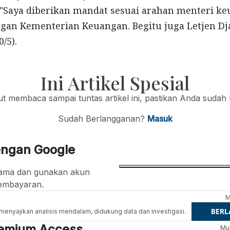
 "Saya diberikan mandat sesuai arahan menteri k
an Kementerian Keuangan. Begitu juga Letjen Dja
/5).
Ini Artikel Spesial
jut membaca sampai tuntas artikel ini, pastikan Anda sudah
Sudah Berlangganan?
Masuk
engan Google
ertama dan gunakan akun
embayaran.
M
BER
g menyajikan analisis mendalam, didukung data dan investigasi.
Premium Access
Mul