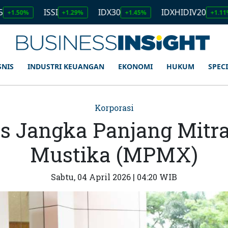
ISSI
IDX30
IDXHIDIV20
IDX
+1.29%
+1.45%
+1.11%
SNIS
INDUSTRI KEUANGAN
EKONOMI
HUKUM
SPEC
Korporasi
is Jangka Panjang Mitr
Mustika (MPMX)
Sabtu, 04 April 2026 | 04:20 WIB