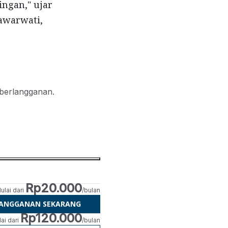
ngan," ujar
awarwati,
 berlangganan.
Rp20.000
ulai dari
/bulan
LANGGANAN SEKARANG
Rp120.000
ai dari
/bulan