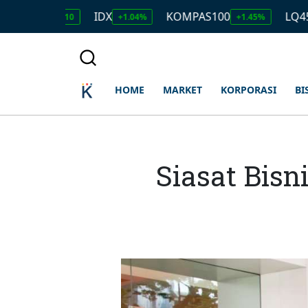
IDX
KOMPAS100
LQ45
17.910
+1.04%
+1.45%
+1.50%
HOME
MARKET
KORPORASI
BI
Siasat Bisn