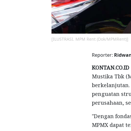
[ILUSTRASI. MPM Rent (Dok/MPMRent)]
Reporter:
Ridwa
KONTAN.CO.ID
Mustika Tbk (
berkelanjutan.
penguatan struk
perusahaan, se
"Dengan fondas
MPMX dapat te