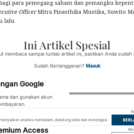
 bagi para pemegang saham dan pemangku kepenti
cutive Officer
Mitra Pinasthika Mustika, Suwito M
 lalu.
Ini Artikel Spesial
jut membaca sampai tuntas artikel ini, pastikan Anda sudah
Sudah Berlangganan?
Masuk
engan Google
ertama dan gunakan akun
embayaran.
M
BER
g menyajikan analisis mendalam, didukung data dan investigasi.
Premium Access
Mul