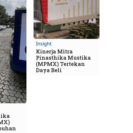
Insight
Kinerja Mitra
Pinasthika Mustika
(MPMX) Tertekan
Daya Beli
hika
MX)
mbuhan