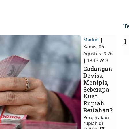
T
Market
|
1
Kamis, 06
Agustus 2026
| 18:13 WIB
Cadangan
Devisa
Menipis,
Seberapa
Kuat
Rupiah
Bertahan?
Pergerakan
rupiah di
kuartal III-