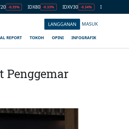
IDX80
IDXV30
IDXQ30
EMAS
-0.33%
-0.34%
-0.53%
MASUK
LANGGANAN
IAL REPORT
TOKOH
OPINI
INFOGRAFIK
it Penggemar