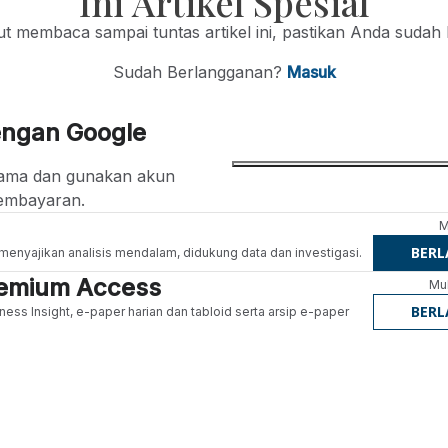
Ini Artikel Spesial
jut membaca sampai tuntas artikel ini, pastikan Anda sudah
Sudah Berlangganan?
Masuk
engan Google
ertama dan gunakan akun
embayaran.
M
BER
g menyajikan analisis mendalam, didukung data dan investigasi.
Premium Access
Mul
BER
ness Insight, e-paper harian dan tabloid serta arsip e-paper