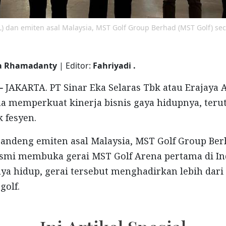
RAL) dan emiten asal Malaysia, MST Golf Group Berhad (MST Golf) 
na Rhamadanty
| Editor:
Fahriyadi .
 -
JAKARTA. PT Sinar Eka Selaras Tbk atau Erajaya A
a memperkuat kinerja bisnis gaya hidupnya, teru
 fesyen.
ndeng emiten asal Malaysia, MST Golf Group Berh
esmi membuka gerai MST Golf Arena pertama di In
 gaya hidup, gerai tersebut menghadirkan lebih dar
golf.