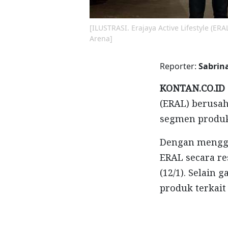
[ILUSTRASI. Erajaya Active Lifestyle (E
Arena]
Reporter:
Sabri
KONTAN.CO.ID
(ERAL) berusah
segmen produk
Dengan mengga
ERAL secara r
(12/1). Selain
produk terkait 