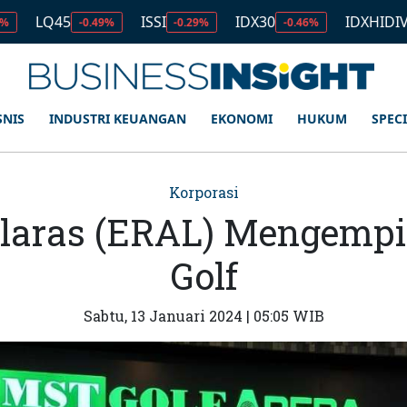
ISSI
IDX30
IDXHIDIV20
-0.49%
-0.29%
-0.46%
-0.35%
SNIS
INDUSTRI KEUANGAN
EKONOMI
HUKUM
SPEC
Korporasi
elaras (ERAL) Mengemp
Golf
Sabtu, 13 Januari 2024 | 05:05 WIB