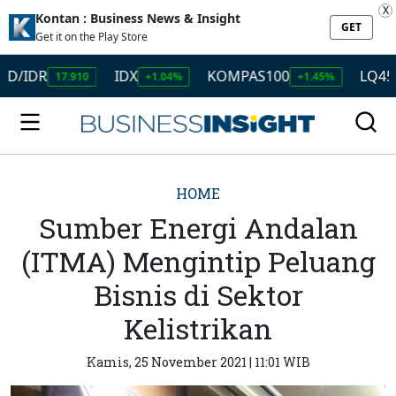
X
Kontan : Business News & Insight
GET
Get it on the Play Store
DR
IDX
KOMPAS100
LQ45
17.910
+1.04%
+1.45%
+1.5
HOME
Sumber Energi Andalan
(ITMA) Mengintip Peluang
Bisnis di Sektor
Kelistrikan
Kamis, 25 November 2021 | 11:01 WIB