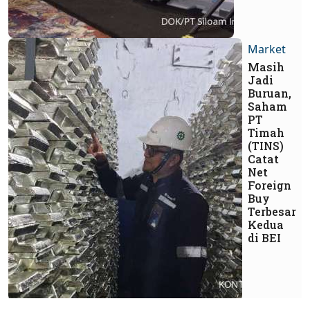
Market
Masih
Jadi
Buruan,
Saham
PT
Timah
(TINS)
Catat
Net
Foreign
Buy
Terbesar
Kedua
di BEI