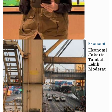
Ekonomi
Ekonomi
Jakarta
Tumbuh
Lebih
Moderat