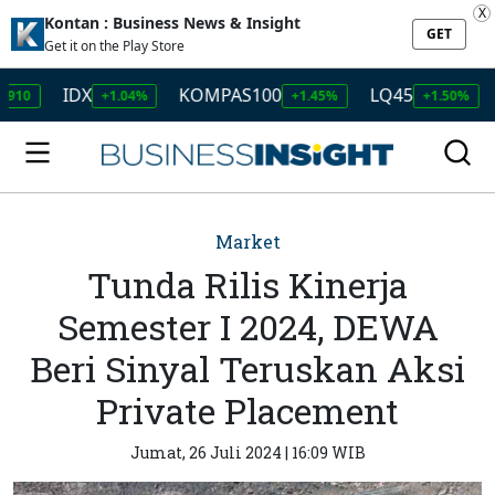
X
Kontan : Business News & Insight
GET
Get it on the Play Store
IDX
KOMPAS100
LQ45
ISSI
+1.04%
+1.45%
+1.50%
Market
Tunda Rilis Kinerja
Semester I 2024, DEWA
Beri Sinyal Teruskan Aksi
Private Placement
Jumat, 26 Juli 2024 | 16:09 WIB