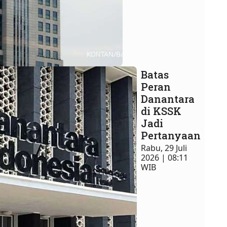
Batas
Peran
Danantara
di KSSK
Jadi
Pertanyaan
Rabu, 29 Juli
2026 | 08:11
WIB