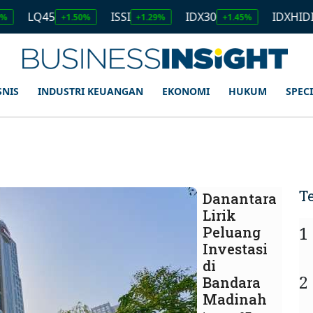
5
ISSI
IDX30
IDXHIDIV20
+1.50%
+1.29%
+1.45%
+1.11
SNIS
INDUSTRI KEUANGAN
EKONOMI
HUKUM
SPEC
T
Danantara
Lirik
1
Peluang
Investasi
di
2
Bandara
Madinah