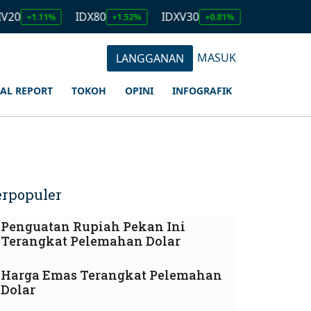
IDX80
IDXV30
IDXQ30
E
%
+1.52%
+0.81%
+1.23%
MASUK
LANGGANAN
IAL REPORT
TOKOH
OPINI
INFOGRAFIK
erpopuler
Penguatan Rupiah Pekan Ini
Terangkat Pelemahan Dolar
Harga Emas Terangkat Pelemahan
Dolar