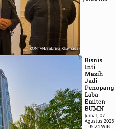
Bisnis
Inti
Masih
Jadi
Penopang
Laba
Emiten
BUMN
Jumat, 07
Agustus 2026
| 05:24 WIB