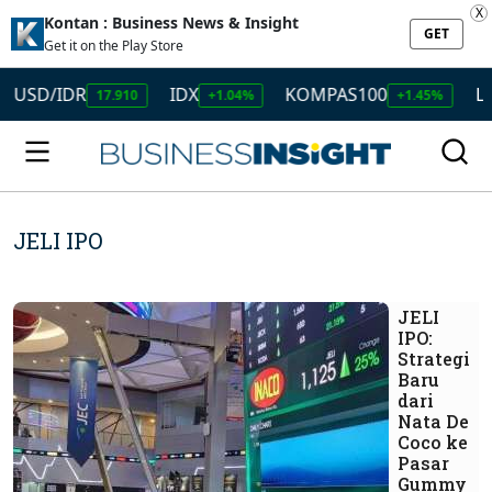
X
Kontan : Business News & Insight
GET
Get it on the Play Store
SD/IDR
IDX
KOMPAS100
LQ45
17.910
+1.04%
+1.45%
JELI IPO
JELI
IPO:
Strategi
Baru
dari
Nata De
Coco ke
Pasar
Gummy