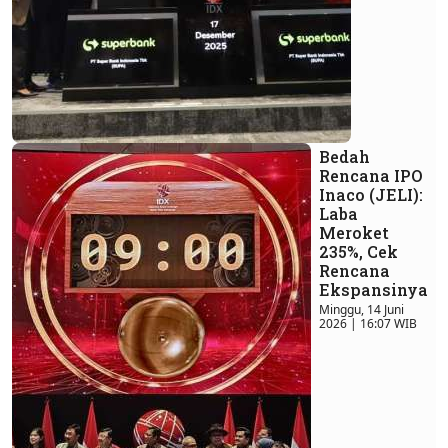
Bedah
Rencana IPO
Inaco (JELI):
Laba
Meroket
235%, Cek
Rencana
Ekspansinya
Minggu, 14 Juni
2026 | 16:07 WIB