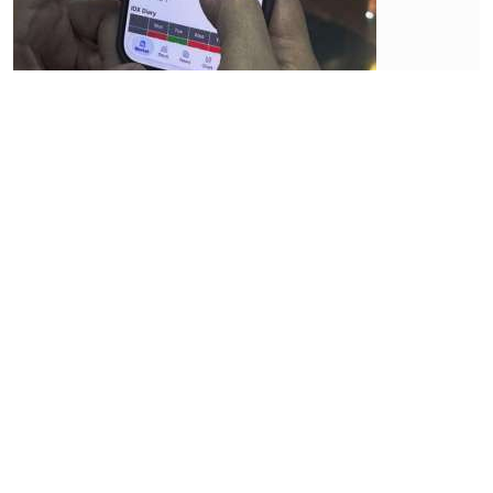
Investor
Asing Masih
Sell
Indonesia,
Simak
Rekomendasi
Saham Hari
Ini
Rabu, 10 Juni 2026 |
07:56 WIB