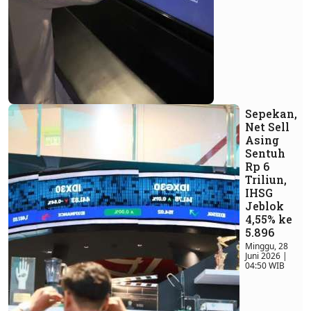
Sepekan,
Net Sell
Asing
Sentuh
Rp 6
Triliun,
IHSG
Jeblok
4,55% ke
5.896
Minggu, 28
Juni 2026 |
04:50 WIB