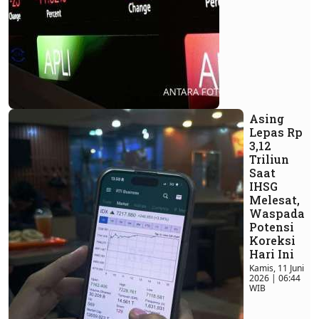
Asing
Lepas Rp
3,12
Triliun
Saat
IHSG
Melesat,
Waspada
Potensi
Koreksi
Hari Ini
Kamis, 11 Juni
2026 | 06:44
WIB