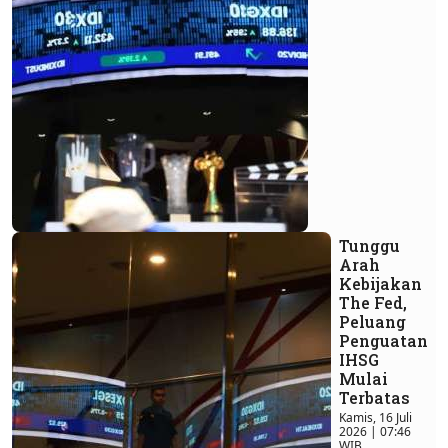
Tunggu
Arah
Kebijakan
The Fed,
Peluang
Penguatan
IHSG
Mulai
Terbatas
Kamis, 16 Juli
2026 | 07:46
WIB