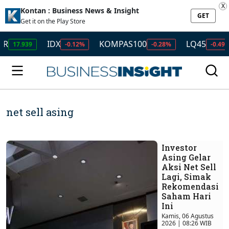
X
Kontan : Business News & Insight
GET
Get it on the Play Store
IDX
KOMPAS100
LQ45
ISSI
-0.12%
-0.28%
-0.49%
-
net sell asing
Investor
Asing Gelar
Aksi Net Sell
Lagi, Simak
Rekomendasi
Saham Hari
Ini
Kamis, 06 Agustus
2026 | 08:26 WIB