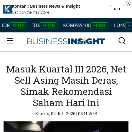
X
Kontan : Business News & Insight
GET
Get it on the Play Store
IDX
KOMPAS100
LQ45
17.910
+1.04%
+1.45%
+1.50%
Masuk Kuartal III 2026, Net
Sell Asing Masih Deras,
Simak Rekomendasi
Saham Hari Ini
Kamis, 02 Juli 2026 | 08:11 WIB