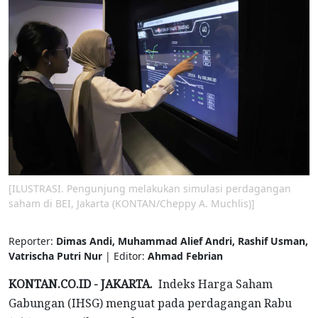
[ILUSTRASI. Pengunjung melakukan simulasi perdagangan
saham di BEI, Jakarta (KONTAN/Cheppy A. Muchlis)]
Reporter:
Dimas Andi, Muhammad Alief Andri, Rashif Usman,
Vatrischa Putri Nur
| Editor:
Ahmad Febrian
KONTAN.CO.ID - JAKARTA.
Indeks Harga Saham
Gabungan (IHSG) menguat pada perdagangan Rabu