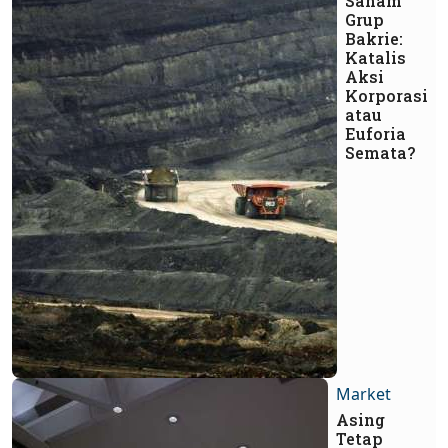
Saham
Grup
Bakrie:
Katalis
Aksi
Korporasi
atau
Euforia
Semata?
Market
Asing
Tetap