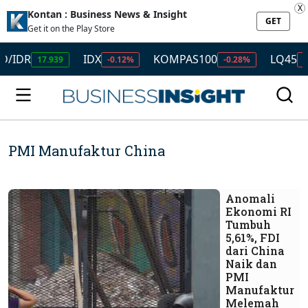
X
Kontan : Business News & Insight
GET
Get it on the Play Store
IDR
IDX
KOMPAS100
LQ45
17.939
-0.12%
-0.28%
-0.49
PMI Manufaktur China
Anomali
Ekonomi RI
Tumbuh
5,61%, FDI
dari China
Naik dan
PMI
Manufaktur
Melemah