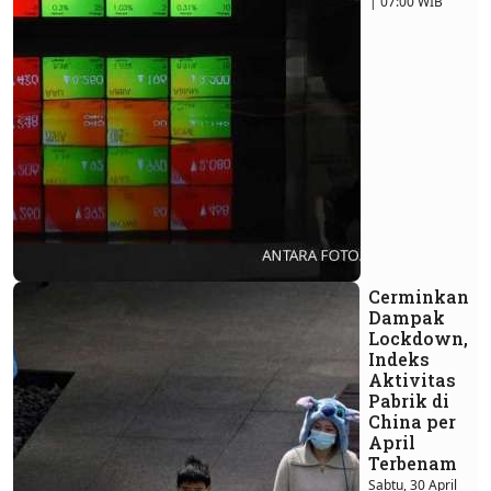
| 07:00 WIB
Cerminkan
Dampak
Lockdown,
Indeks
Aktivitas
Pabrik di
China per
April
Terbenam
Sabtu, 30 April