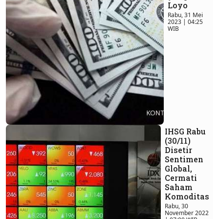
Loyo
Rabu, 31 Mei
2023 | 04:25
WIB
IHSG Rabu
(30/11)
Disetir
Sentimen
Global,
Cermati
Saham
Komoditas
Rabu, 30
November 2022