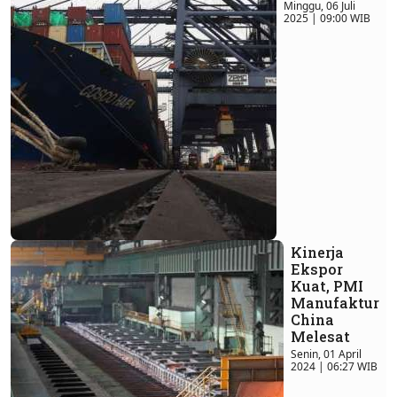
Minggu, 06 Juli
2025 | 09:00 WIB
Kinerja
Ekspor
Kuat, PMI
Manufaktur
China
Melesat
Senin, 01 April
2024 | 06:27 WIB