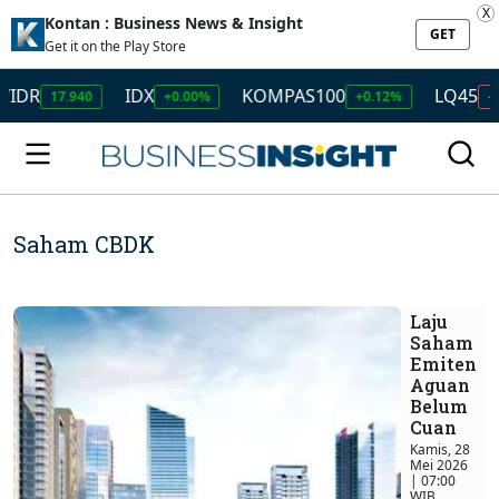
X
Kontan : Business News & Insight
GET
Get it on the Play Store
IDX
KOMPAS100
LQ45
17.940
+0.00%
+0.12%
-0.01%
Saham CBDK
Laju
Saham
Emiten
Aguan
Belum
Cuan
Kamis, 28
Mei 2026
| 07:00
WIB