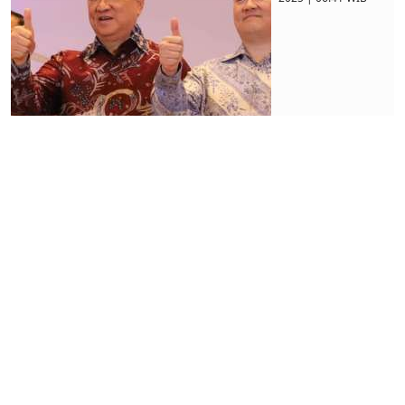
Prospek
Emiten
Baru
Masih
Cerah
Selasa, 14
Januari
2025 |
07:22 WIB