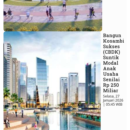
Bangun
Kosambi
Sukses
(CBDK)
Suntik
Modal
Anak
Usaha
Senilai
Rp 250
Miliar
Selasa, 27
Januari 2026
| 05:45 WIB