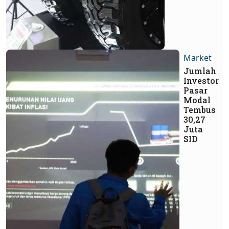
Market
Jumlah
Investor
Pasar
Modal
Tembus
30,27
Juta
SID