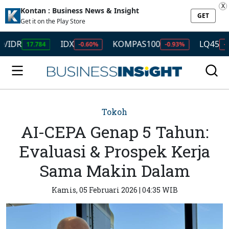
X
Kontan : Business News & Insight
GET
Get it on the Play Store
IDX
KOMPAS100
LQ45
17.784
-0.60%
-0.93%
-0.81%
Tokoh
AI-CEPA Genap 5 Tahun:
Evaluasi & Prospek Kerja
Sama Makin Dalam
Kamis, 05 Februari 2026 | 04:35 WIB