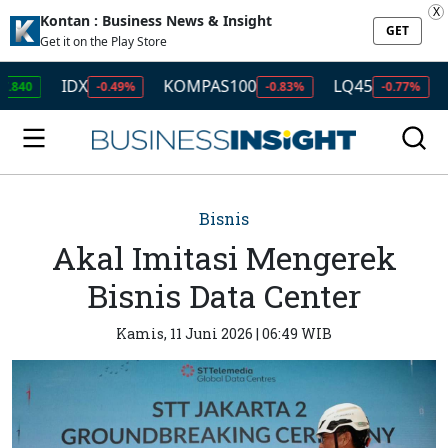
X
Kontan : Business News & Insight
GET
Get it on the Play Store
IDX
KOMPAS100
LQ45
ISSI
-0.49%
-0.83%
-0.77%
-
Bisnis
Akal Imitasi Mengerek
Bisnis Data Center
Kamis, 11 Juni 2026 | 06:49 WIB