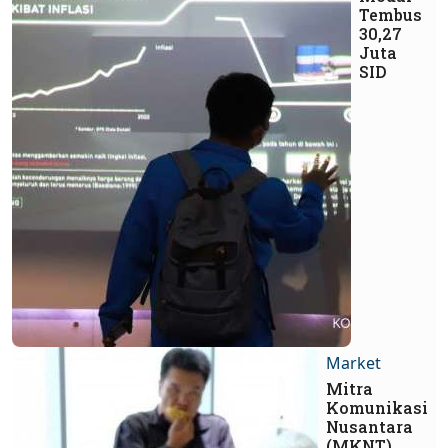
Tembus
30,27
Juta
SID
Market
Mitra
Komunikasi
Nusantara
(MKNT)