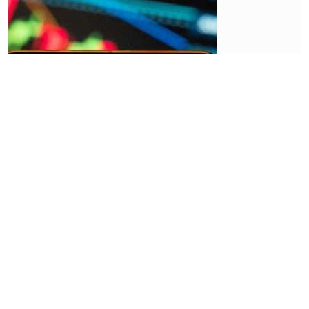
Market
MSCI
Umumkan
Hasil
Index