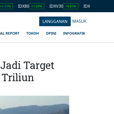
IDX80
IDXV30
IDXQ30
EMAS
+1.52%
+0.81%
+1.23%
MASUK
LANGGANAN
IAL REPORT
TOKOH
OPINI
INFOGRAFIK
Jadi Target
 Triliun