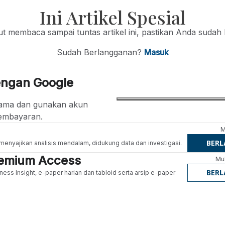
Ini Artikel Spesial
jut membaca sampai tuntas artikel ini, pastikan Anda sudah
Sudah Berlangganan?
Masuk
engan Google
ertama dan gunakan akun
embayaran.
M
BER
g menyajikan analisis mendalam, didukung data dan investigasi.
Premium Access
Mul
BER
ness Insight, e-paper harian dan tabloid serta arsip e-paper