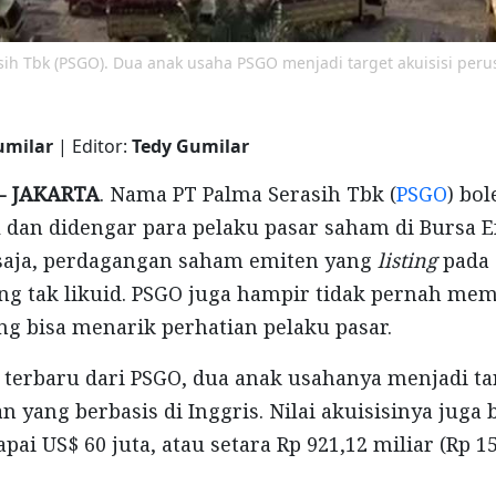
asih Tbk (PSGO). Dua anak usaha PSGO menjadi target akuisisi peru
umilar
| Editor:
Tedy Gumilar
 -
JAKARTA
. Nama PT Palma Serasih Tbk (
PSGO
) bol
 dan didengar para pelaku pasar saham di Bursa E
 saja, perdagangan saham emiten yang
listing
pada
ng tak likuid. PSGO juga hampir tidak pernah me
ng bisa menarik perhatian pelaku pasar.
 terbaru dari PSGO, dua anak usahanya menjadi tar
n yang berbasis di Inggris. Nilai akuisisinya juga
ai US$ 60 juta, atau setara Rp 921,12 miliar (Rp 1