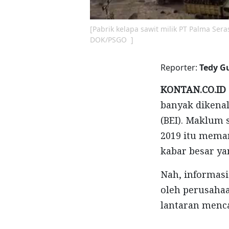
[Pabrik kelapa sawit milik PT Palma Ser
DOK/PSGO ]
Reporter:
Tedy G
KONTAN.CO.ID
banyak dikenal
(BEI). Maklum
2019 itu mema
kabar besar ya
Nah, informasi
oleh perusahaa
lantaran mencap