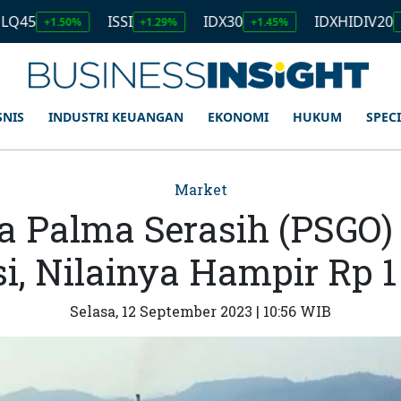
ISSI
IDX30
IDXHIDIV20
.50%
+1.29%
+1.45%
+1.11%
SNIS
INDUSTRI KEUANGAN
EKONOMI
HUKUM
SPEC
Market
 Palma Serasih (PSGO) 
i, Nilainya Hampir Rp 1
Selasa, 12 September 2023 | 10:56 WIB