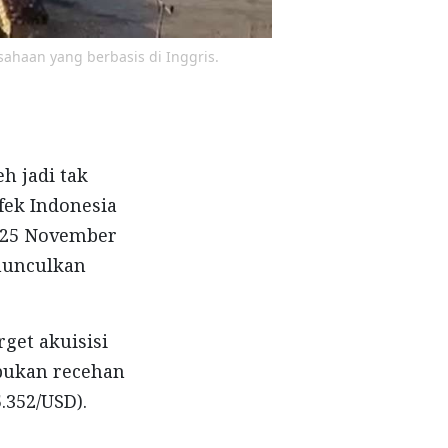
sahaan yang berbasis di Inggris.
eh jadi tak
fek Indonesia
 25 November
munculkan
get akuisisi
 bukan recehan
5.352/USD).