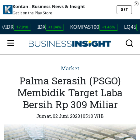
X
Kontan : Business News & Insight
GET
Get it on the Play Store
IDX
KOMPAS100
LQ45
17.910
+1.04%
+1.45%
+1.50%
Market
Palma Serasih (PSGO)
Membidik Target Laba
Bersih Rp 309 Miliar
Jumat, 02 Juni 2023 | 05:10 WIB