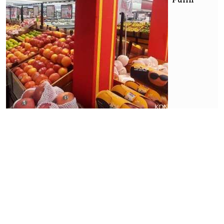
Ekonomi
Pekerja
Bergeser
ke
Sektor
Informal