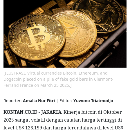
[ILUSTRASI. Virtual currencies Bitcoin, Ethereum, and
Dogecoin placed on a pile of fake gold bars in Clermont-
Ferrand France on March 25 2025.]
Reporter:
Amalia Nur Fitri
| Editor:
Yuwono Triatmodjo
KONTAN.CO.ID - JAKARTA.
Kinerja bitcoin di Oktober
2025 sangat volatil dengan catatan harga tertinggi di
level US$ 126.199 dan harga terendahnya di level US$