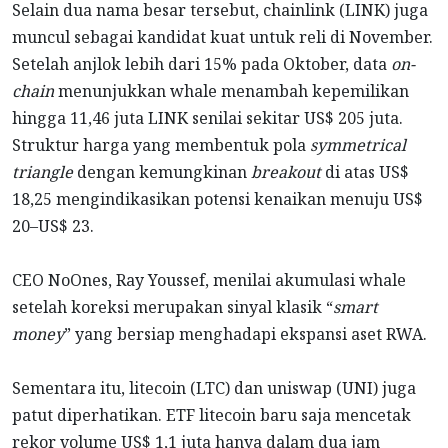
Selain dua nama besar tersebut, chainlink (LINK) juga
muncul sebagai kandidat kuat untuk reli di November.
Setelah anjlok lebih dari 15% pada Oktober, data
on-
chain
menunjukkan whale menambah kepemilikan
hingga 11,46 juta LINK senilai sekitar US$ 205 juta.
Struktur harga yang membentuk pola
symmetrical
triangle
dengan kemungkinan
breakout
di atas US$
18,25 mengindikasikan potensi kenaikan menuju US$
20–US$ 23.
CEO NoOnes, Ray Youssef, menilai akumulasi whale
setelah koreksi merupakan sinyal klasik “
smart
money
” yang bersiap menghadapi ekspansi aset RWA.
Sementara itu, litecoin (LTC) dan uniswap (UNI) juga
patut diperhatikan. ETF litecoin baru saja mencetak
rekor volume US$ 1,1 juta hanya dalam dua jam