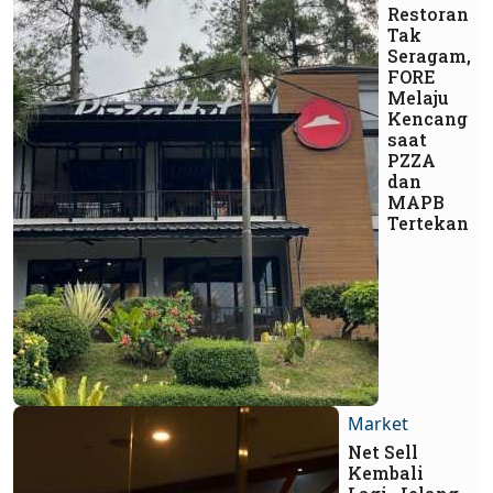
Restoran
Tak
Seragam,
FORE
Melaju
Kencang
saat
PZZA
dan
MAPB
Tertekan
Market
Net Sell
Kembali