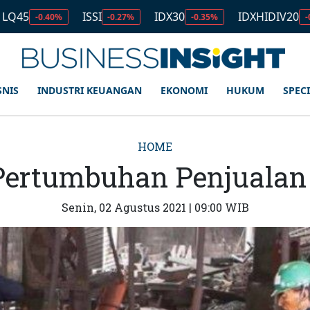
ISSI
IDX30
IDXHIDIV20
I
0%
-0.27%
-0.35%
-0.20%
SNIS
INDUSTRI KEUANGAN
EKONOMI
HUKUM
SPEC
HOME
Pertumbuhan Penjualan 
Senin, 02 Agustus 2021 | 09:00 WIB