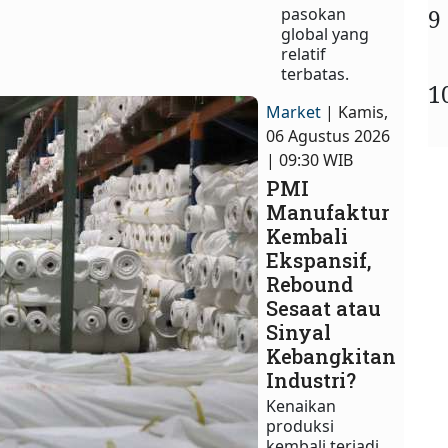
9
pasokan
global yang
relatif
terbatas.
1
Market
| Kamis,
06 Agustus 2026
| 09:30 WIB
PMI
Manufaktur
Kembali
Ekspansif,
Rebound
Sesaat atau
Sinyal
Kebangkitan
Industri?
Kenaikan
produksi
kembali terjadi