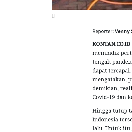
[]
Reporter:
Venny 
KONTAN.CO.ID 
membidik pertu
tengah pandemi
dapat tercapai
mengatakan, p
demikian, real
Covid-19 dan 
Hingga tutup t
Indonesia ter
lalu. Untuk it