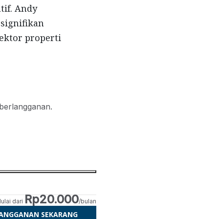
tif. Andy
signifikan
sektor properti
 berlangganan.
Rp20.000
ulai dari
/bulan
LANGGANAN SEKARANG