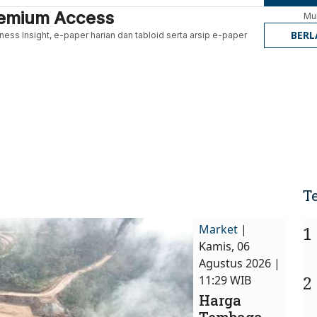
Premium Access
Mul
BER
ness Insight, e-paper harian dan tabloid serta arsip e-paper
T
Market
|
1
Kamis, 06
Agustus 2026 |
2
11:29 WIB
Harga