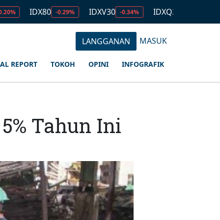
DX80
IDXV30
IDXQ30
EMAS
-0.29%
-0.34%
-0.34%
2.67
MASUK
LANGGANAN
IAL REPORT
TOKOH
OPINI
INFOGRAFIK
5% Tahun Ini