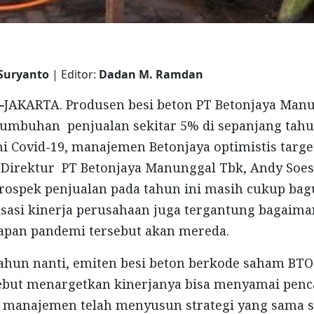
Suryanto
| Editor:
Dadan M. Ramdan
-
JAKARTA. Produsen besi beton PT Betonjaya Man
mbuhan penjualan sekitar 5% di sepanjang tahun
 Covid-19, manajemen Betonjaya optimistis targe
. Direktur PT Betonjaya Manunggal Tbk, Andy Soe
rospek penjualan pada tahun ini masih cukup bag
isasi kinerja perusahaan juga tergantung bagai
kapan pandemi tersebut akan mereda.
ahun nanti, emiten besi beton berkode saham BTO
sebut menargetkan kinerjanya bisa menyamai penc
u, manajemen telah menyusun strategi yang sama s