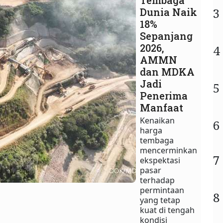
Tembaga
3
Dunia Naik
18%
Sepanjang
2026,
4
AMMN
dan MDKA
Jadi
5
Penerima
Manfaat
Kenaikan
6
harga
tembaga
mencerminkan
7
ekspektasi
pasar
terhadap
permintaan
8
yang tetap
kuat di tengah
kondisi