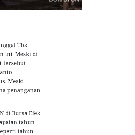
unggal Tbk
 ini. Meski di
t tersebut
santo
us. Meski
mana penanganan
N di Bursa Efek
apaian tahun
eperti tahun