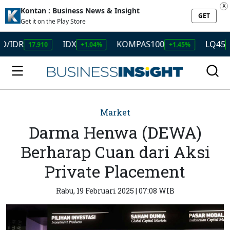
X
Kontan : Business News & Insight
GET
Get it on the Play Store
R
IDX
KOMPAS100
LQ45
17.910
+1.04%
+1.45%
+1.50%
Market
Darma Henwa (DEWA)
Berharap Cuan dari Aksi
Private Placement
Rabu, 19 Februari 2025 | 07:08 WIB