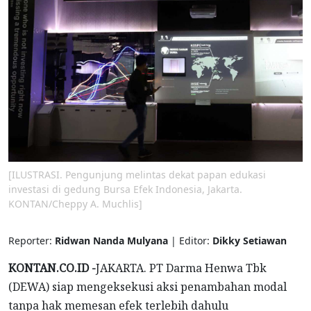
[ILUSTRASI. Pengunjung melintas dekat papan edukasi
investasi di gedung Bursa Efek Indonesia, Jakarta.
KONTAN/Cheppy A. Muchlis]
Reporter:
Ridwan Nanda Mulyana
| Editor:
Dikky Setiawan
KONTAN.CO.ID -
JAKARTA. PT Darma Henwa Tbk
(DEWA) siap mengeksekusi aksi penambahan modal
tanpa hak memesan efek terlebih dahulu