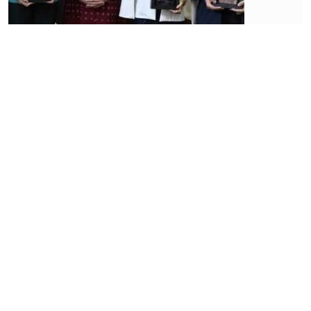
Bisnis
Pelajari
Peluang
Laris
Usaha
Bengkel
Motor
Listrik