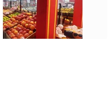
Ekonomi
Pekerja
Bergeser
ke
Sektor
Informal