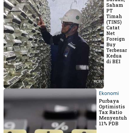
Saham
PT
Timah
(TINS)
Catat
Net
Foreign
Buy
Terbesar
Kedua
di BEI
Ekonomi
Purbaya
Optimistis
Tax Ratio
Menyentuh
11% PDB