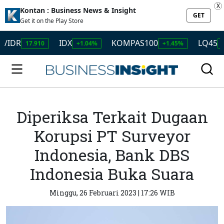
X
Kontan : Business News & Insight
GET
Get it on the Play Store
IDX
KOMPAS100
LQ45
17.910
+1.04%
+1.45%
+1.50%
Diperiksa Terkait Dugaan
Korupsi PT Surveyor
Indonesia, Bank DBS
Indonesia Buka Suara
Minggu, 26 Februari 2023 | 17:26 WIB