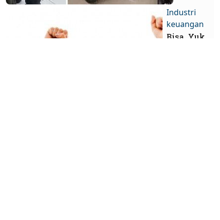
Industri
keuangan
Bisa, Yuk
Menata
Jalan
Menuju
Kebebasan
Finansial
INDEKS BERITA