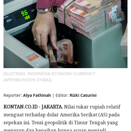
[ILUSTRASI. INDONESIA-ECONOMY-CURRENCY
(AFP/YASUYOSHI CHIBA)]
Reporter:
Alya Fathinah
| Editor:
Rizki Caturini
KONTAN.CO.ID - JAKARTA.
Nilai tukar rupiah relatif
menguat terhadap dolar Amerika Serikat (AS) pada
sepekan ini. Tensi geopolitik di Timur Tengah yang
menurun dan kenaikan bunga acuan menjadi