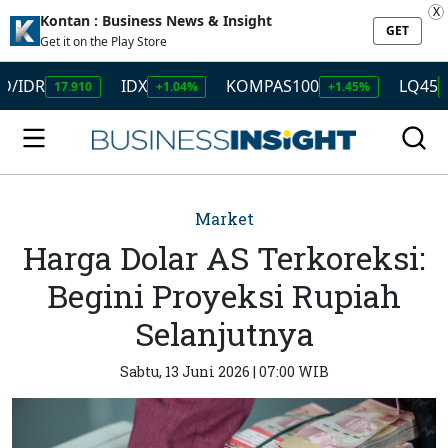
X
Kontan : Business News & Insight
GET
Get it on the Play Store
R
IDX
KOMPAS100
LQ45
17.910
+1.04%
+1.45%
+1.50%
Market
Harga Dolar AS Terkoreksi:
Begini Proyeksi Rupiah
Selanjutnya
Sabtu, 13 Juni 2026 | 07:00 WIB