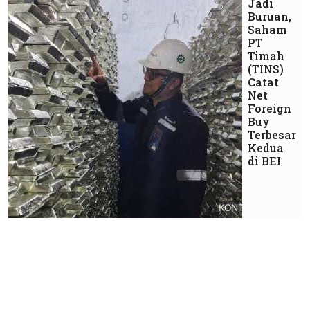
Jadi
Buruan,
Saham
PT
Timah
(TINS)
Catat
Net
Foreign
Buy
Terbesar
Kedua
di BEI
Ekonomi
Purbaya
Optimistis
Tax Ratio
Menyentuh
11% PDB