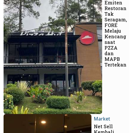
Emiten
Restoran
Tak
Seragam,
FORE
Melaju
Kencang
saat
PZZA
dan
MAPB
Tertekan
Market
Net Sell
Kembali