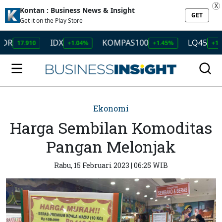
X
Kontan : Business News & Insight
GET
Get it on the Play Store
IDX
KOMPAS100
LQ45
17.910
+1.04%
+1.45%
+1.50%
Ekonomi
Harga Sembilan Komoditas
Pangan Melonjak
Rabu, 15 Februari 2023 | 06:25 WIB