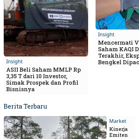
Insight
Mencermati Vo
Saham KAQI D
Terakhir, Eks
Insight
Bengkel Dipa
ASII Beli Saham MMLP Rp
3,35 T dari 10 Investor,
Simak Prospek dan Profil
Bisnisnya
Berita Terbaru
Market
Kinerja
Emiten