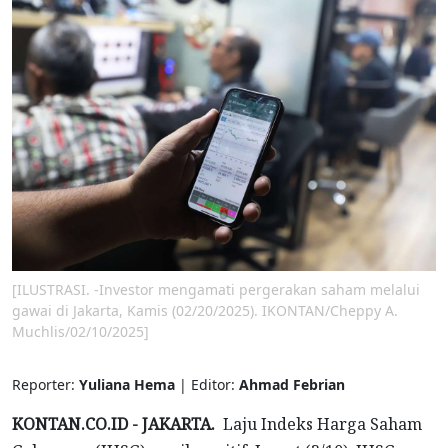
[ILUSTRASI. -Investor mengamati pergerakan saham melalui
gawai di Jakarta, Kamis (02/20/2025). IKONTAN/Cheppy A.
Muchlis/02/10/2025]
Reporter:
Yuliana Hema
| Editor:
Ahmad Febrian
KONTAN.CO.ID - JAKARTA.
Laju Indeks Harga Saham