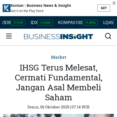
X
Kontan : Business News & Insight
GET
Get it on the Play Store
IDX
KOMPAS100
LQ45
17.910
+1.04%
+1.45%
+1.50%
Market
IHSG Terus Melesat,
Cermati Fundamental,
Jangan Asal Membeli
Saham
Senin, 06 Oktober 2025 | 07:14 WIB