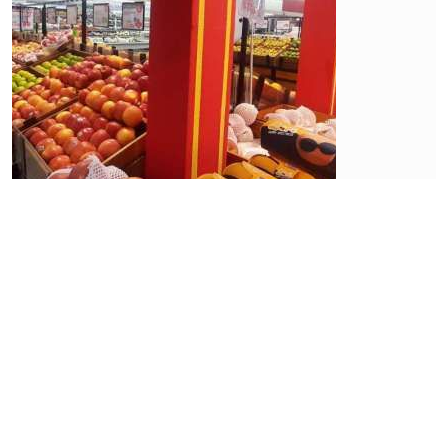
Ekonomi
Pekerja
Bergeser
ke
Sektor
Informal