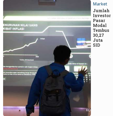
Market
Jumlah
Investor
Pasar
Modal
Tembus
30,27
Juta
SID