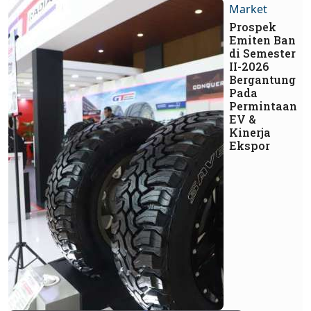
Market
Prospek
Emiten Ban
di Semester
II-2026
Bergantung
Pada
Permintaan
EV &
Kinerja
Ekspor