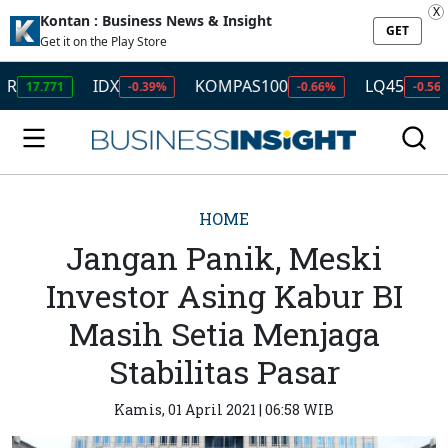
X
Kontan : Business News & Insight
GET
Get it on the Play Store
IDX
KOMPAS100
LQ45
IS
771
-0.39%
-0.66%
-0.56%
HOME
Jangan Panik, Meski
Investor Asing Kabur BI
Masih Setia Menjaga
Stabilitas Pasar
Kamis, 01 April 2021 | 06:58 WIB