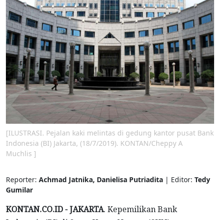
[ILUSTRASI. Pejalan kaki melintas di gedung kantor pusat Bank
Indonesia (BI) Jakarta, (18/7/2019). KONTAN/Cheppy A
Muchlis ]
Reporter:
Achmad Jatnika, Danielisa Putriadita
| Editor:
Tedy
Gumilar
KONTAN.CO.ID - JAKARTA
. Kepemilikan Bank