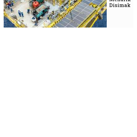
Disimak
Korporasi
Segmen
Corporate
Travel
Menopang
Kinerja
Panorama
Sentrawisata
(PANR)