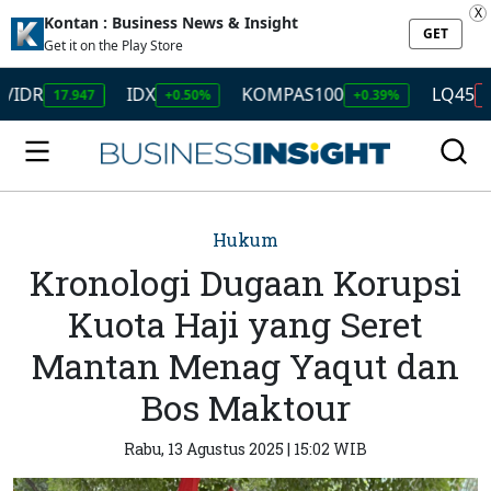
X
Kontan : Business News & Insight
GET
Get it on the Play Store
R
IDX
KOMPAS100
LQ45
17.947
+0.50%
+0.39%
-0.19%
Hukum
Kronologi Dugaan Korupsi
Kuota Haji yang Seret
Mantan Menag Yaqut dan
Bos Maktour
Rabu, 13 Agustus 2025 | 15:02 WIB