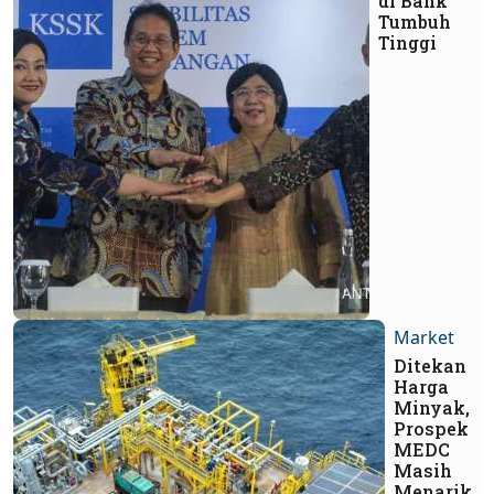
di Bank
Tumbuh
Tinggi
Market
Ditekan
Harga
Minyak,
Prospek
MEDC
Masih
Menarik