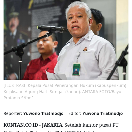
[ILUSTRASI. Kepala Pusat Penerangan Hukum (Kapuspenkum)
Kejaksaan Agung Harli Siregar (kanan). ANTARA FOTO/Bayu
Pratama S/foc.]
Reporter:
Yuwono Triatmodjo
| Editor:
Yuwono Triatmodjo
KONTAN.CO.ID - JAKARTA.
Setelah kantor pusat PT