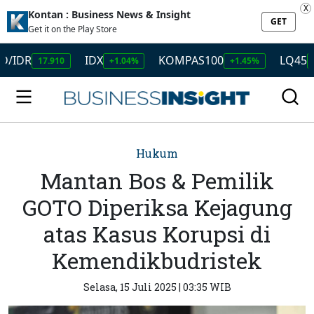
X
Kontan : Business News & Insight
GET
Get it on the Play Store
DR
IDX
KOMPAS100
LQ45
17.910
+1.04%
+1.45%
+1.50
Hukum
Mantan Bos & Pemilik
GOTO Diperiksa Kejagung
atas Kasus Korupsi di
Kemendikbudristek
Selasa, 15 Juli 2025 | 03:35 WIB