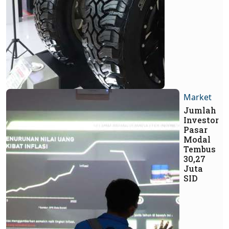
Market
Jumlah
Investor
Pasar
Modal
Tembus
30,27
Juta
SID