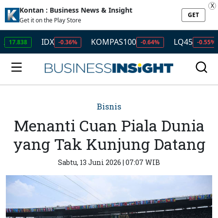
X
Kontan : Business News & Insight
GET
Get it on the Play Store
IDX
KOMPAS100
LQ45
ISS
8
-0.36%
-0.64%
-0.55%
Bisnis
Menanti Cuan Piala Dunia
yang Tak Kunjung Datang
Sabtu, 13 Juni 2026 | 07:07 WIB