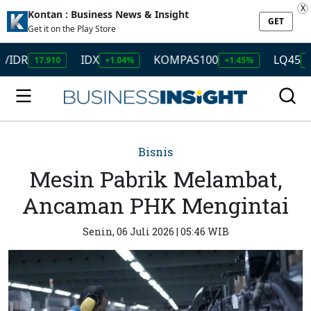
X
Kontan : Business News & Insight
GET
Get it on the Play Store
IDX
KOMPAS100
LQ45
17.910
+1.04%
+1.45%
+1.50%
Bisnis
Mesin Pabrik Melambat,
Ancaman PHK Mengintai
Senin, 06 Juli 2026 | 05:46 WIB