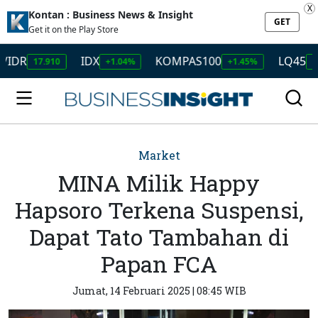
X
Kontan : Business News & Insight
GET
Get it on the Play Store
IDX
KOMPAS100
LQ45
17.910
+1.04%
+1.45%
+1.50%
Market
MINA Milik Happy
Hapsoro Terkena Suspensi,
Dapat Tato Tambahan di
Papan FCA
Jumat, 14 Februari 2025 | 08:45 WIB