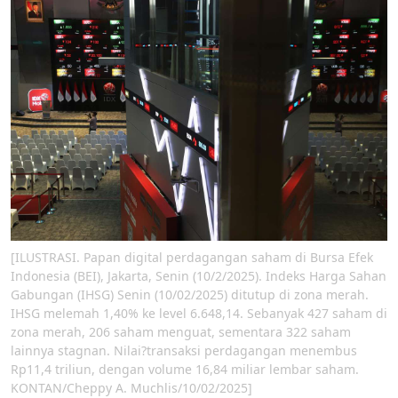
[ILUSTRASI. Papan digital perdagangan saham di Bursa Efek
Indonesia (BEI), Jakarta, Senin (10/2/2025). Indeks Harga Sahan
Gabungan (IHSG) Senin (10/02/2025) ditutup di zona merah.
IHSG melemah 1,40% ke level 6.648,14. Sebanyak 427 saham di
zona merah, 206 saham menguat, sementara 322 saham
lainnya stagnan. Nilai?transaksi perdagangan menembus
Rp11,4 triliun, dengan volume 16,84 miliar lembar saham.
KONTAN/Cheppy A. Muchlis/10/02/2025]