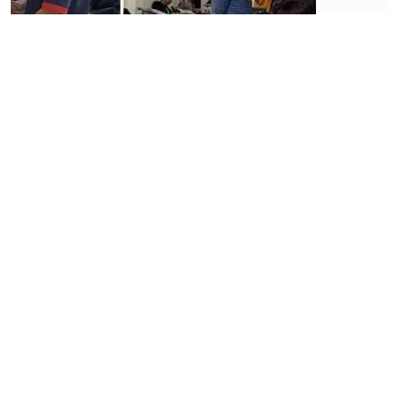
Industri
keuangan
Bisa, Yuk
Menata
Jalan
Menuju
Kebebasan
Finansial