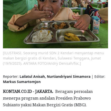
[ILUSTRASI. Seorang murid SDN 2 Kendari menyantap menu
makan bergizi gratis di Kendari, Sulawesi Tenggara, Jumat
(19/9/2025). ANTARA FOTO/Andry Denisah/foc.]
Reporter:
Lailatul Anisah, Nurtiandriyani Simamora
| Editor:
Markus Sumartomjon
KONTAN.CO.ID - JAKARTA.
Beragam persoalan
menerpa program andalan Presiden Prabowo
Subianto yakni Makan Bergizi Gratis (MBG).