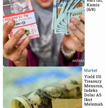
Hari Ini,
Kamis
(6/8)
Market
Yield US
Treasury
Menurun,
Indeks
Dolar AS
Ikut
Melemah