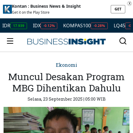
X
Kontan : Business News & Insight
GET
Get it on the Play Store
IDX
KOMPAS100
LQ45
7.939
-0.12%
-0.28%
-0.49%
Ekonomi
Muncul Desakan Program
MBG Dihentikan Dahulu
Selasa, 23 September 2025 | 05:00 WIB