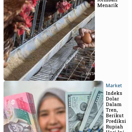
Menarik
Market
Indeks
Dolar
Dalam
Tren,
Berikut
Prediksi
Rupiah