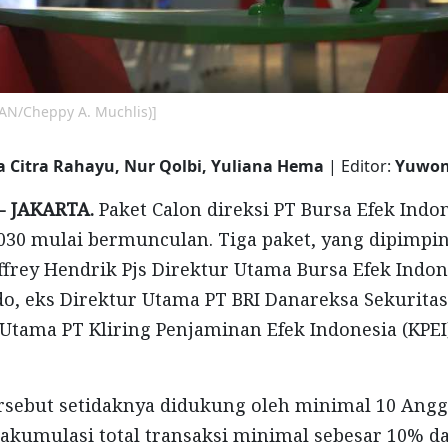
AN/Cheppy A. Muchlis)]
a Citra Rahayu, Nur Qolbi, Yuliana Hema
| Editor:
Yuwon
- JAKARTA.
Paket Calon direksi PT Bursa Efek Indon
030 mulai bermunculan. Tiga paket, yang dipimpi
ffrey Hendrik Pjs Direktur Utama Bursa Efek Indone
, eks Direktur Utama PT BRI Danareksa Sekuritas
 Utama PT Kliring Penjaminan Efek Indonesia (KPEI
ersebut setidaknya didukung oleh minimal 10 Angg
akumulasi total transaksi minimal sebesar 10% dar