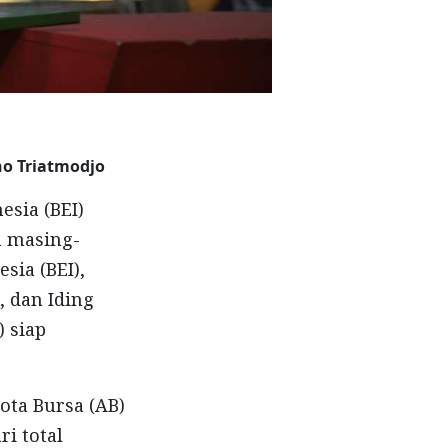
o Triatmodjo
esia (BEI)
n masing-
sia (BEI),
, dan Iding
) siap
ota Bursa (AB)
i total