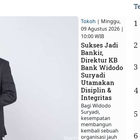
T
Tokoh
| Minggu,
1
09 Agustus 2026 |
10:00 WIB
2
Sukses Jadi
Bankir,
Direktur KB
3
Bank Widodo
Suryadi
Utamakan
4
Disiplin &
Integritas
Bagi Widodo
Suryadi,
5
kesempatan
membangun
kembali sebuah
6
organisasi jauh