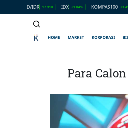
USD/IDR
IDX
KOMPAS100
L
17.910
+1.04%
+1.45%
HOME
MARKET
KORPORASI
BI
Para Calon