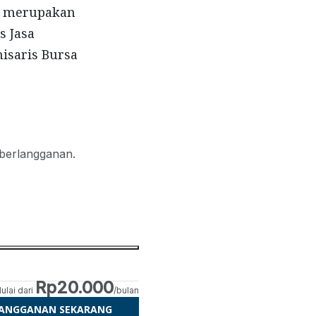
ni merupakan
s Jasa
isaris Bursa
 berlangganan.
Rp20.000
ulai dari
/bulan
LANGGANAN SEKARANG