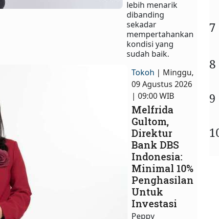
lebih menarik
dibanding
sekadar
7
mempertahankan
kondisi yang
sudah baik.
8
Tokoh
| Minggu,
09 Agustus 2026
9
| 09:00 WIB
Melfrida
Gultom,
1
Direktur
Bank DBS
Indonesia:
Minimal 10%
Penghasilan
Untuk
Investasi
Peppy