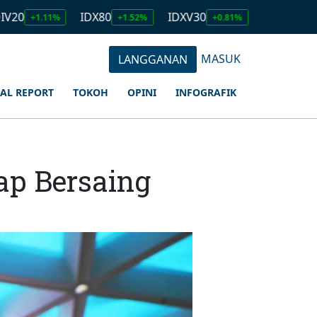
IDX80
IDXV30
IDXQ30
.11%
+1.52%
+0.81%
+1.23%
MASUK
LANGGANAN
IAL REPORT
TOKOH
OPINI
INFOGRAFIK
ap Bersaing