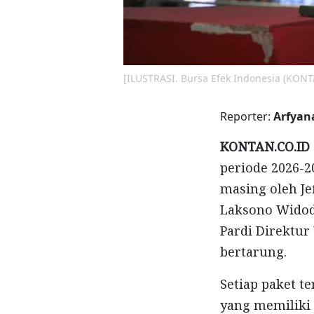
[ILUSTRASI. Bursa Efek Indonesia (KONT
Reporter:
Arfyan
KONTAN.CO.ID 
periode 2026-2
masing oleh Je
Laksono Widodo
Pardi Direktur
bertarung.
Setiap paket t
yang memiliki 