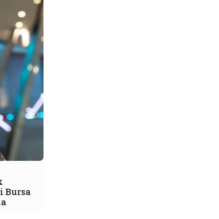
k
i Bursa
ia