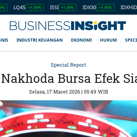
Q45
ISSI
IDX30
IDXHIDIV20
+1.50%
+1.29%
+1.45%
+1
SNIS
INDUSTRI KEUANGAN
EKONOMI
HUKUM
SPEC
Special Report
 Nakhoda Bursa Efek Si
Selasa, 17 Maret 2026 | 05:49 WIB