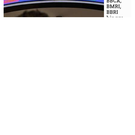
BBCA,
BMRI,
BBRI
hingga
BUMI
bisa Jadi
Pilihan
Bisnis
Pelanggan
PLN
Terkerek
Ekspansi
EV