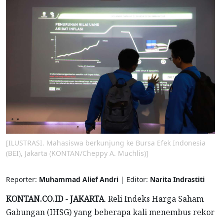
[ILUSTRASI. Mahasiswa berkunjung ke Bursa Efek Indonesia
(BEI), Jakarta (KONTAN/Cheppy A. Muchlis)]
Reporter:
Muhammad Alief Andri
| Editor:
Narita Indrastiti
KONTAN.CO.ID - JAKARTA
. Reli Indeks Harga Saham
Gabungan (IHSG) yang beberapa kali menembus rekor