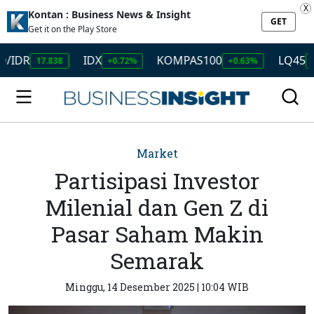
X
Kontan : Business News & Insight
GET
Get it on the Play Store
IDX
KOMPAS100
LQ45
17.838
+0.72%
+0.63%
+0.53%
Market
Partisipasi Investor
Milenial dan Gen Z di
Pasar Saham Makin
Semarak
Minggu, 14 Desember 2025 | 10:04 WIB