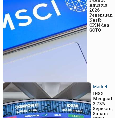
Agustus
2026,
Penentuan
Nasib
CPIN dan
GOTO
Market
IHSG
Menguat
2,78%
Sepekan,
Saham