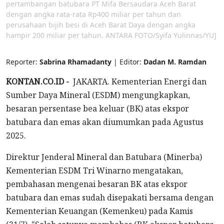
pertambangan batubara PT Mifa Bersaudara Aceh Barat
dengan angka rata-rata Rp400 miliar per tahun dan
perusahaan bijih besi di Aceh Barat Daya dengan angka
hampir 200 miliar per tahun. ANTARA FOTO/Syifa Yulinnas/YU]
Reporter:
Sabrina Rhamadanty
| Editor:
Dadan M. Ramdan
KONTAN.CO.ID -
JAKARTA. Kementerian Energi dan
Sumber Daya Mineral (ESDM) mengungkapkan,
besaran persentase bea keluar (BK) atas ekspor
batubara dan emas akan diumumkan pada Agustus
2025.
Direktur Jenderal Mineral dan Batubara (Minerba)
Kementerian ESDM Tri Winarno mengatakan,
pembahasan mengenai besaran BK atas ekspor
batubara dan emas sudah disepakati bersama dengan
Kementerian Keuangan (Kemenkeu) pada Kamis