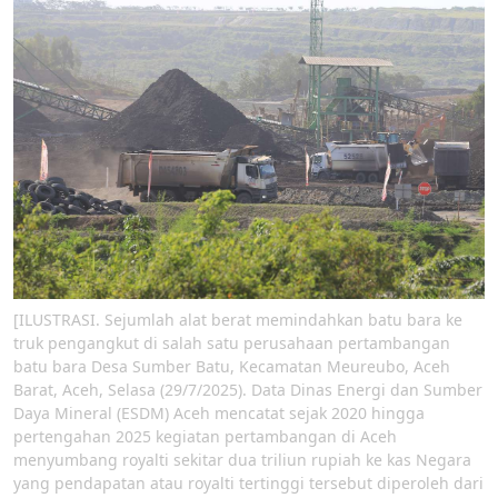
[ILUSTRASI. Sejumlah alat berat memindahkan batu bara ke
truk pengangkut di salah satu perusahaan pertambangan
batu bara Desa Sumber Batu, Kecamatan Meureubo, Aceh
Barat, Aceh, Selasa (29/7/2025). Data Dinas Energi dan Sumber
Daya Mineral (ESDM) Aceh mencatat sejak 2020 hingga
pertengahan 2025 kegiatan pertambangan di Aceh
menyumbang royalti sekitar dua triliun rupiah ke kas Negara
yang pendapatan atau royalti tertinggi tersebut diperoleh dari