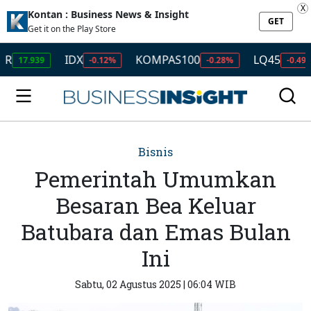
X
Kontan : Business News & Insight
GET
Get it on the Play Store
IDX
KOMPAS100
LQ45
7.939
-0.12%
-0.28%
-0.49%
Bisnis
Pemerintah Umumkan
Besaran Bea Keluar
Batubara dan Emas Bulan
Ini
Sabtu, 02 Agustus 2025 | 06:04 WIB