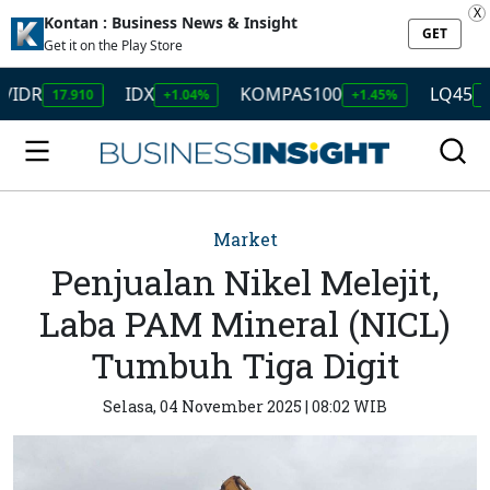
X
Kontan : Business News & Insight
GET
Get it on the Play Store
IDX
KOMPAS100
LQ45
17.910
+1.04%
+1.45%
+1.50%
Market
Penjualan Nikel Melejit,
Laba PAM Mineral (NICL)
Tumbuh Tiga Digit
Selasa, 04 November 2025 | 08:02 WIB