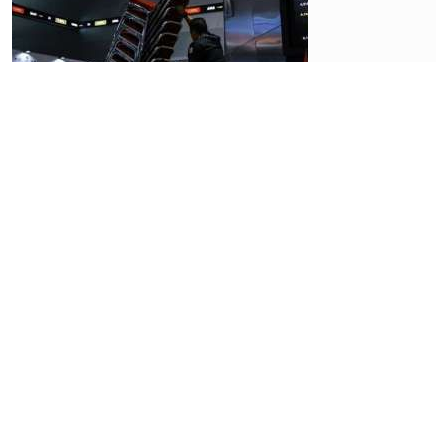
Market
Penjualan
Sarang
Burung
Walet
Topang
Pertumbuhan
Laba Abadi
Lestari
(RLCO)