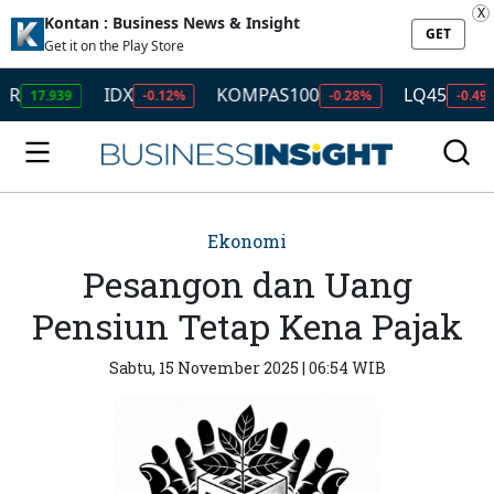
X
Kontan : Business News & Insight
GET
Get it on the Play Store
IDX
KOMPAS100
LQ45
I
.939
-0.12%
-0.28%
-0.49%
Ekonomi
Pesangon dan Uang
Pensiun Tetap Kena Pajak
Sabtu, 15 November 2025 | 06:54 WIB