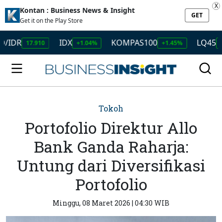
X
Kontan : Business News & Insight
GET
Get it on the Play Store
R
IDX
KOMPAS100
LQ45
17.910
+1.04%
+1.45%
+1.50
Tokoh
Portofolio Direktur Allo
Bank Ganda Raharja:
Untung dari Diversifikasi
Portofolio
Minggu, 08 Maret 2026 | 04:30 WIB