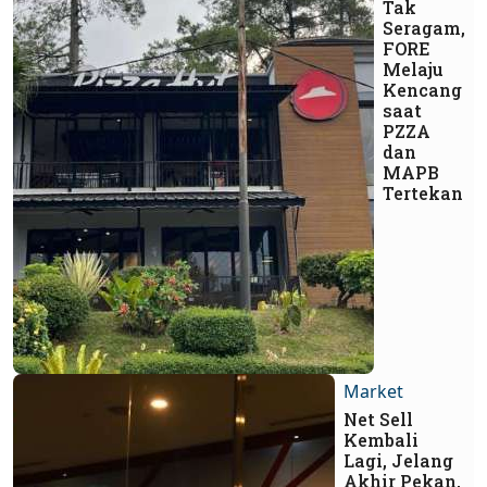
Tak
Seragam,
FORE
Melaju
Kencang
saat
PZZA
dan
MAPB
Tertekan
Market
Net Sell
Kembali
Lagi, Jelang
Akhir Pekan,