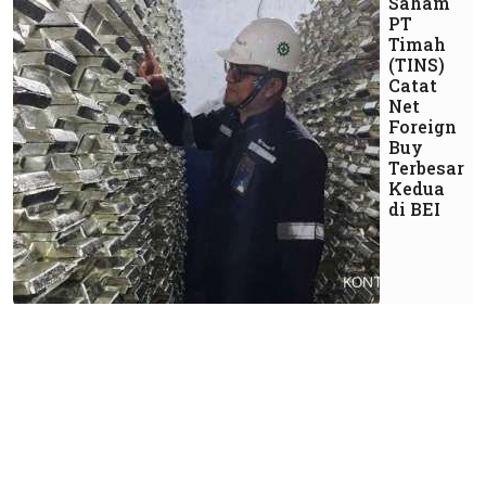
Saham
PT
Timah
(TINS)
Catat
Net
Foreign
Buy
Terbesar
Kedua
di BEI
Ekonomi
Purbaya
Optimistis
Tax Ratio
Menyentuh
11% PDB