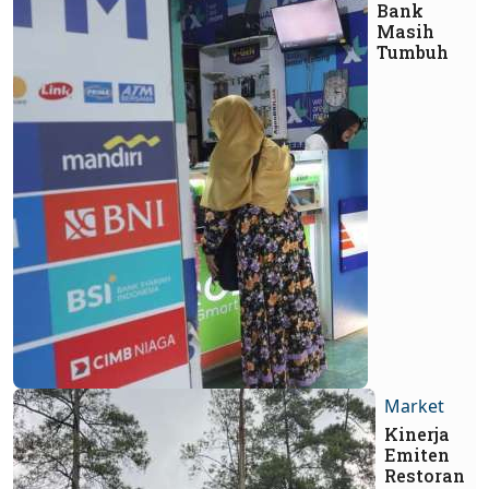
Bank
Masih
Tumbuh
Market
Kinerja
Emiten
Restoran