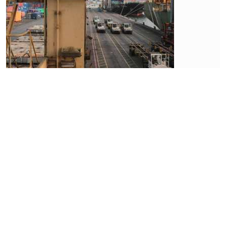
Korporasi
Total
Bangun
Persada
(TOTL)
Memacu
Perolehan
Kontrak
Baru