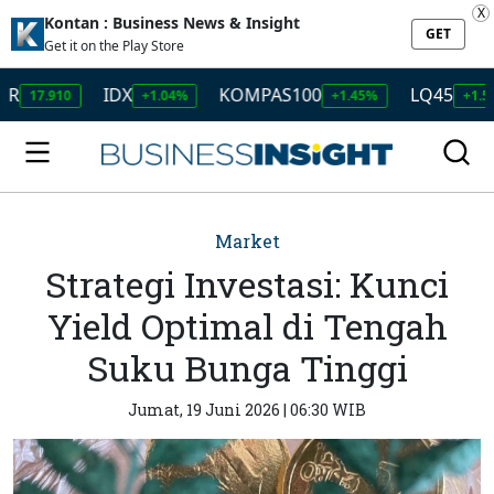
X
Kontan : Business News & Insight
GET
Get it on the Play Store
IDX
KOMPAS100
LQ45
910
+1.04%
+1.45%
+1.50%
Market
Strategi Investasi: Kunci
Yield Optimal di Tengah
Suku Bunga Tinggi
Jumat, 19 Juni 2026 | 06:30 WIB