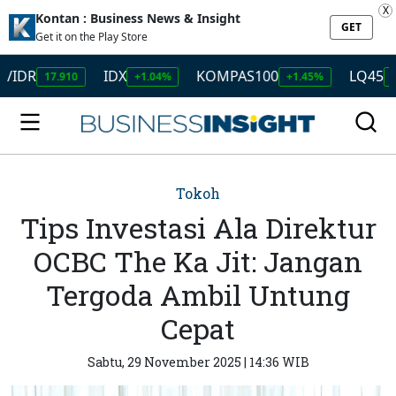
X
Kontan : Business News & Insight
GET
Get it on the Play Store
R
IDX
KOMPAS100
LQ45
17.910
+1.04%
+1.45%
+1.50
Tokoh
Tips Investasi Ala Direktur
OCBC The Ka Jit: Jangan
Tergoda Ambil Untung
Cepat
Sabtu, 29 November 2025 | 14:36 WIB