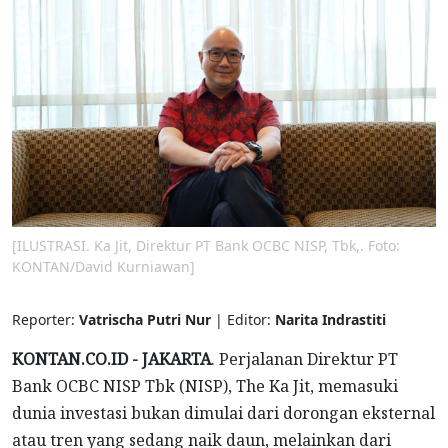
[ILUSTRASI. Ka Jit, Direktur PT Bank OCBC NISP, Tbk,. Foto:
KONTAN/David Kurniawan]
Reporter:
Vatrischa Putri Nur
| Editor:
Narita Indrastiti
KONTAN.CO.ID - JAKARTA
. Perjalanan Direktur PT
Bank OCBC NISP Tbk (NISP), The Ka Jit, memasuki
dunia investasi bukan dimulai dari dorongan eksternal
atau tren yang sedang naik daun, melainkan dari