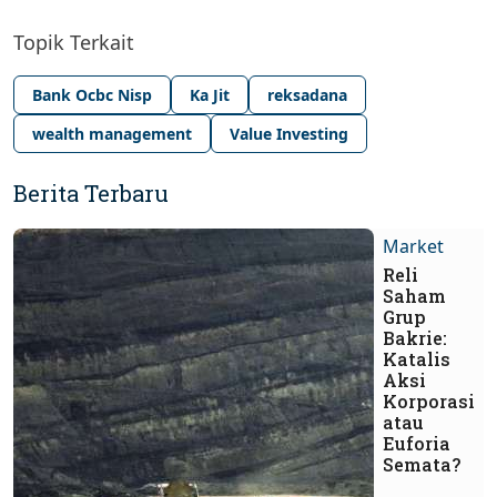
Topik Terkait
Bank Ocbc Nisp
Ka Jit
reksadana
wealth management
Value Investing
Berita Terbaru
Market
Reli
Saham
Grup
Bakrie:
Katalis
Aksi
Korporasi
atau
Euforia
Semata?