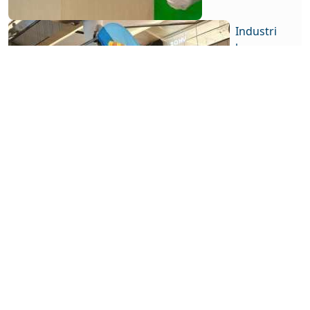
Industri
keuangan
Setrum
Paylater
Kian
Terasa di
Ekosistem
Motor
Listrik