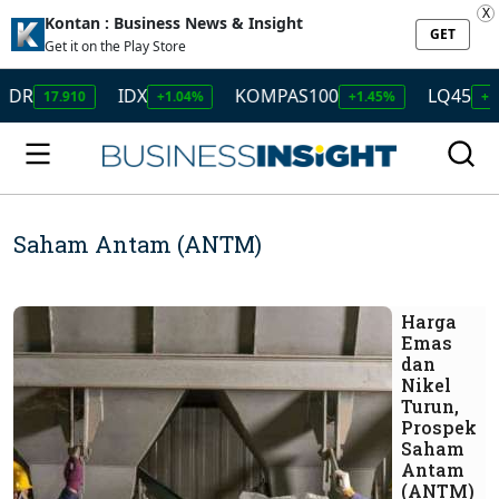
X
Kontan : Business News & Insight
GET
Get it on the Play Store
IDX
KOMPAS100
LQ45
.910
+1.04%
+1.45%
+1.50%
Saham Antam (ANTM)
Harga
Emas
dan
Nikel
Turun,
Prospek
Saham
Antam
(ANTM)