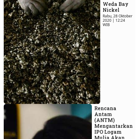
Weda Bay
Nickel
Rabu, 28 Oktober
2020 | 12:24
WIB
Rencana
Antam
(ANTM)
Mengantarkan
IPO Logam
Mulia Akan