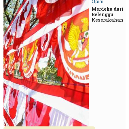
Opini
Merdeka dari
Belenggu
Keserakahan