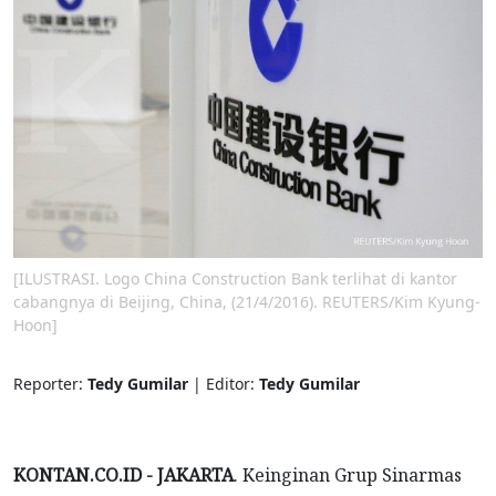
[ILUSTRASI. Logo China Construction Bank terlihat di kantor
cabangnya di Beijing, China, (21/4/2016). REUTERS/Kim Kyung-
Hoon]
Reporter:
Tedy Gumilar
| Editor:
Tedy Gumilar
KONTAN.CO.ID -
JAKARTA
. Keinginan Grup Sinarmas