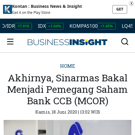
X
Kontan : Business News & Insight
GET
Get it on the Play Store
R
IDX
KOMPAS100
LQ45
17.910
+1.04%
+1.45%
+1.50
HOME
Akhirnya, Sinarmas Bakal
Menjadi Pemegang Saham
Bank CCB (MCOR)
Kamis, 18 Juni 2020 | 13:02 WIB